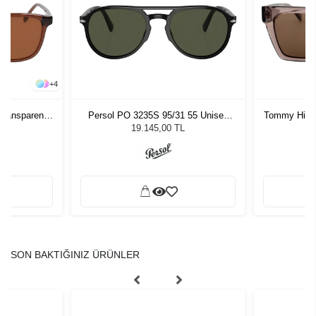
+
4
Transparent
Persol PO 3235S 95/31 55 Unisex
Tommy Hilfi
 Gözlüğü
Güneş Gözlüğü
Kadı
L
19.145,00 TL
SON BAKTIĞINIZ ÜRÜNLER