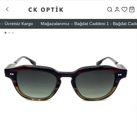
 Ücretsiz Kargo
Mağazalarımız – Bağdat Caddesi 1 - Bağdat Caddesi 2