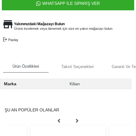
WHATSAPP İLE SİPARİŞ VER
Yakınınızdaki Mağazayı Bulun
Ürünü incelemek veya denemek için size en yakın mağazayı bulun.
Paylaş
Ürün Özellikleri
Taksit Seçenekleri
Garanti Ve Te
Marka
Kilian
ŞU AN POPÜLER OLANLAR