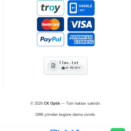
llms.txt
AI READY
© 2026
CK Optik
— Tüm hakları saklıdır.
1996 yılından bugüne daima sizinle.