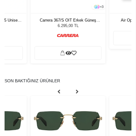
+
3
1 55 Unisex
Carrera 367/S OIT Erkek Güneş
Air Opti
ğü
Gözlüğü
L
6.295,00 TL
SON BAKTIĞINIZ ÜRÜNLER