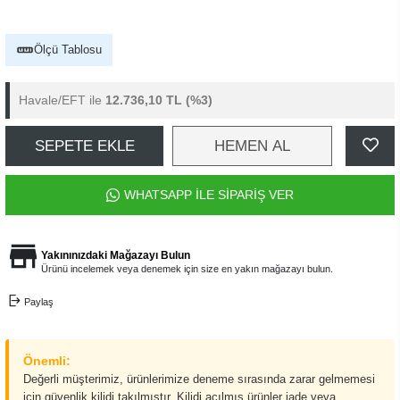
Ölçü Tablosu
Havale/EFT ile
12.736,10 TL
(%3)
SEPETE EKLE
HEMEN AL
WHATSAPP İLE SİPARİŞ VER
Yakınınızdaki Mağazayı Bulun
Ürünü incelemek veya denemek için size en yakın mağazayı bulun.
Paylaş
Önemli:
Değerli müşterimiz, ürünlerimize deneme sırasında zarar gelmemesi
için güvenlik kilidi takılmıştır. Kilidi açılmış ürünler iade veya