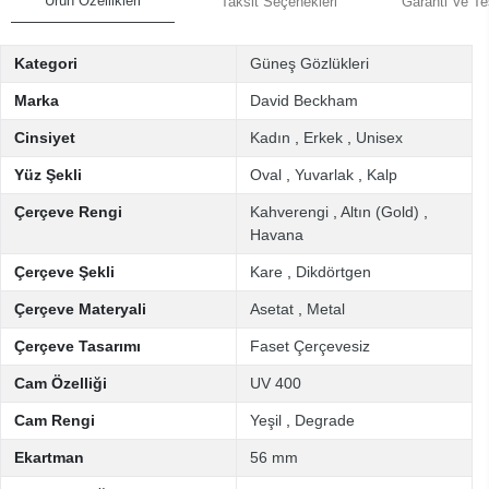
Ürün Özellikleri
Taksit Seçenekleri
Garanti Ve Te
Kategori
Güneş Gözlükleri
Marka
David Beckham
Cinsiyet
Kadın
,
Erkek
,
Unisex
Yüz Şekli
Oval
,
Yuvarlak
,
Kalp
Çerçeve Rengi
Kahverengi
,
Altın (Gold)
,
Havana
Çerçeve Şekli
Kare
,
Dikdörtgen
Çerçeve Materyali
Asetat
,
Metal
Çerçeve Tasarımı
Faset Çerçevesiz
Cam Özelliği
UV 400
Cam Rengi
Yeşil
,
Degrade
Ekartman
56 mm