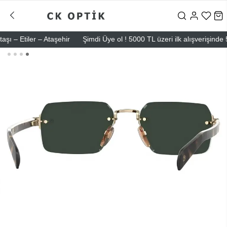
Etiler – Ataşehir
Şimdi Üye ol ! 5000 TL üzeri ilk alışverişinde 500 