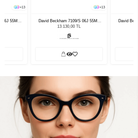
+
13
+
13
S 06J 55MT
David Beckham 7109/S 06J 55MT
David Bec
zlüğü
Unisex Güneş Gözlüğü
Unis
L
13.130,00 TL