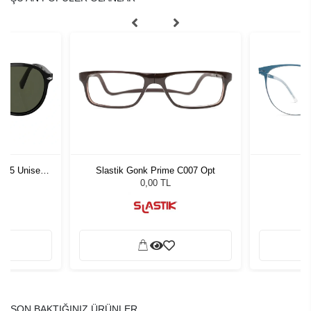
1 55 Unisex
Slastik Gonk Prime C007 Opt
L
ğü
L
0,00 TL
SON BAKTIĞINIZ ÜRÜNLER