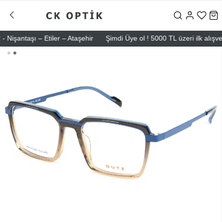
antaşı – Etiler – Ataşehir
Şimdi Üye ol ! 5000 TL üzeri ilk alışveriş