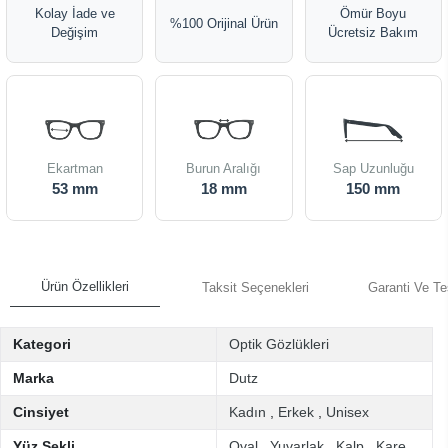
Kolay İade ve
Ömür Boyu
%100 Orijinal Ürün
Değişim
Ücretsiz Bakım
Ekartman
Burun Aralığı
Sap Uzunluğu
53 mm
18 mm
150 mm
Ürün Özellikleri
Taksit Seçenekleri
Garanti Ve Te
Kategori
Optik Gözlükleri
Marka
Dutz
Cinsiyet
Kadın
,
Erkek
,
Unisex
Yüz Şekli
Oval
,
Yuvarlak
,
Kalp
,
Kare