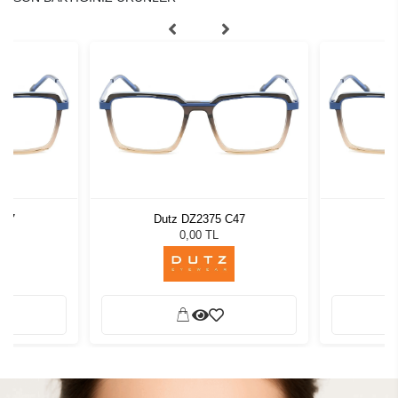
C47
Dutz DZ2375 C47
Du
0,00 TL