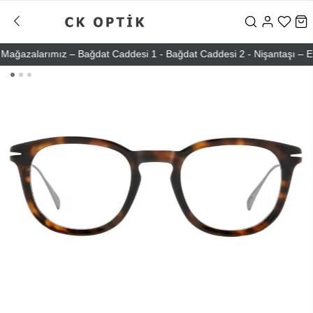
azalarımız – Bağdat Caddesi 1 - Bağdat Caddesi 2 - Nişantaşı – Etiler