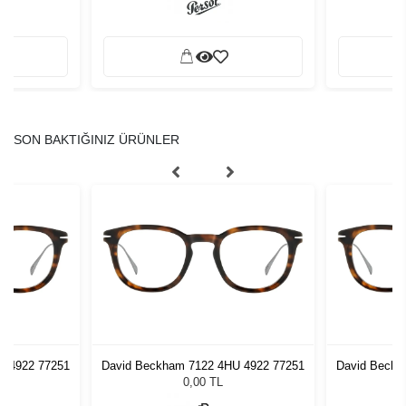
SON BAKTIĞINIZ ÜRÜNLER
U 4922 77251
David Beckham 7122 4HU 4922 77251
David Beckh
0,00 TL