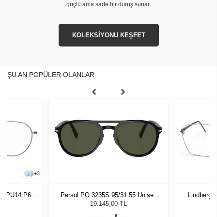
güçlü ama sade bir duruş sunar.
KOLEKSİYONU KEŞFET
ŞU AN POPÜLER OLANLAR
+
3
546 PU14 P60
Persol PO 3235S 95/31 55 Unisex
Lindberg 
Güneş Gözlüğü
19.145,00 TL