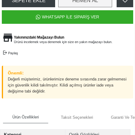
SEPETE EKLE
HEMEN AL
WHATSAPP İLE SİPARİŞ VER
Yakınınızdaki Mağazayı Bulun
Ürünü incelemek veya denemek için size en yakın mağazayı bulun.
Paylaş
Önemli:
Değerli müşterimiz, ürünlerimize deneme sırasında zarar gelmemesi
için güvenlik kilidi takılmıştır. Kilidi açılmış ürünler iade veya
değişime tabi değildir.
Ürün Özellikleri
Taksit Seçenekleri
Garanti Ve Te
Kategori
Optik Gözlükleri