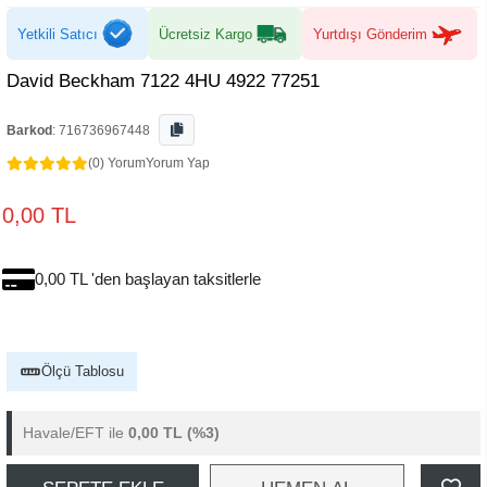
Yetkili Satıcı
Ücretsiz Kargo
Yurtdışı Gönderim
David Beckham 7122 4HU 4922 77251
Barkod
:
716736967448
(0) Yorum
Yorum Yap
0,00 TL
0,00 TL 'den başlayan taksitlerle
Ölçü Tablosu
Havale/EFT ile
0,00 TL
(%3)