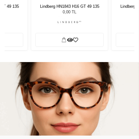
 GT 49 135
Lindberg HN1843 H16 GT 49 135
Lindberg 
0,00 TL