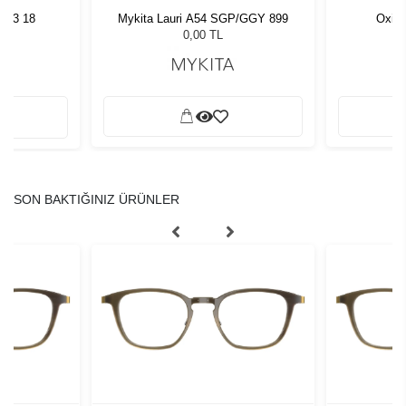
 53 18
Mykita Lauri A54 SGP/GGY 899
Oxibi
0,00 TL
SON BAKTIĞINIZ ÜRÜNLER