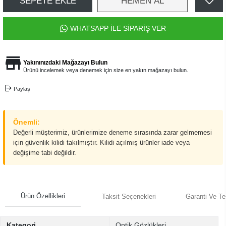
SEPETE EKLE
HEMEN AL
WHATSAPP İLE SİPARİŞ VER
Yakınınızdaki Mağazayı Bulun
Ürünü incelemek veya denemek için size en yakın mağazayı bulun.
Paylaş
Önemli:
Değerli müşterimiz, ürünlerimize deneme sırasında zarar gelmemesi
için güvenlik kilidi takılmıştır. Kilidi açılmış ürünler iade veya
değişime tabi değildir.
Ürün Özellikleri
Taksit Seçenekleri
Garanti Ve Te
Kategori
Optik Gözlükleri