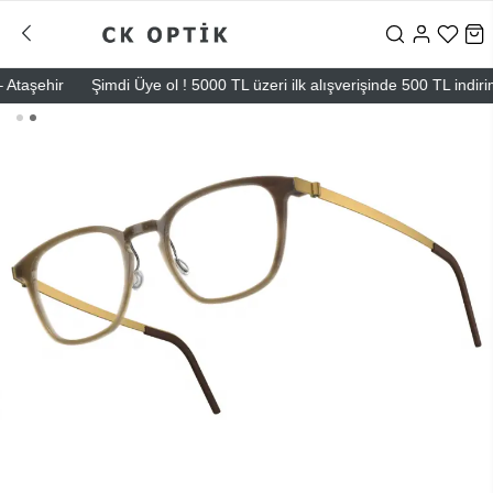
aşehir
Şimdi Üye ol ! 5000 TL üzeri ilk alışverişinde 500 TL indirim