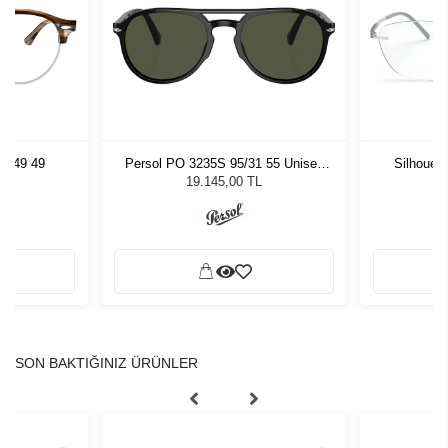
5749 49
Persol PO 3235S 95/31 55 Unisex
Silhouet
Güneş Gözlüğü
19.145,00 TL
SON BAKTIĞINIZ ÜRÜNLER