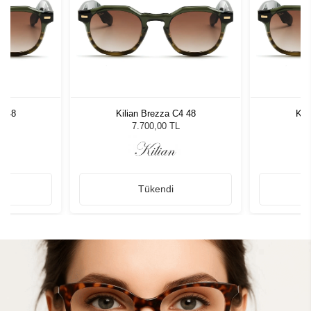
4 48
Kilian Brezza C4 48
Kil
7.700,00 TL
Tükendi