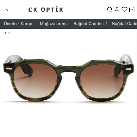
Ücretsiz Kargo
Mağazalarımız – Bağdat Caddesi 1 - Bağdat Caddesi 2