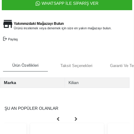
WHATSAPP İLE SİPARİŞ VER
Yakınınızdaki Mağazayı Bulun
Ürünü incelemek veya denemek için size en yakın mağazayı bulun.
Paylaş
Ürün Özellikleri
Taksit Seçenekleri
Garanti Ve Te
Marka
Kilian
ŞU AN POPÜLER OLANLAR