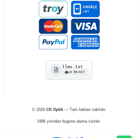
llms.txt
AI READY
© 2026
CK Optik
— Tüm hakları saklıdır.
1996 yılından bugüne daima sizinle.