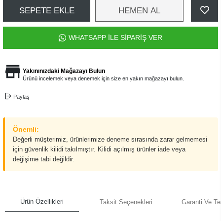
SEPETE EKLE
HEMEN AL
WHATSAPP İLE SİPARİŞ VER
Yakınınızdaki Mağazayı Bulun
Ürünü incelemek veya denemek için size en yakın mağazayı bulun.
Paylaş
Önemli:
Değerli müşterimiz, ürünlerimize deneme sırasında zarar gelmemesi
için güvenlik kilidi takılmıştır. Kilidi açılmış ürünler iade veya
değişime tabi değildir.
Ürün Özellikleri
Taksit Seçenekleri
Garanti Ve Te