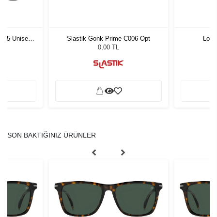
1 55 Unisex
Slastik Gonk Prime C006 Opt
Lool
ğü
L
0,00 TL
SON BAKTIĞINIZ ÜRÜNLER