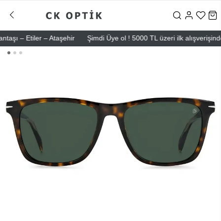
 – Etiler – Ataşehir
Şimdi Üye ol ! 5000 TL üzeri ilk alışverişinde 5