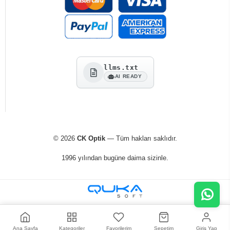
llms.txt
AI READY
© 2026
CK Optik
— Tüm hakları saklıdır.
1996 yılından bugüne daima sizinle.
Ana Sayfa
Kategoriler
Favorilerim
Sepetim
Giriş Yap