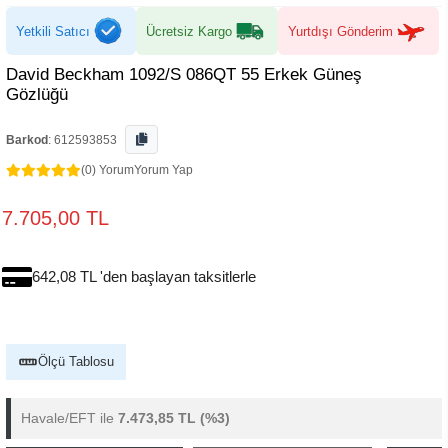
Yetkili Satıcı
Ücretsiz Kargo
Yurtdışı Gönderim
David Beckham 1092/S 086QT 55 Erkek Güneş
Gözlüğü
Barkod
:
612593853
(0) Yorum
Yorum Yap
7.705,00 TL
642,08 TL 'den başlayan taksitlerle
Ölçü Tablosu
Havale/EFT ile
7.473,85 TL
(%3)