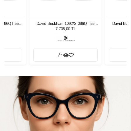
S 086QT 55
David Beckham 1092/S 086QT 55
David Bec
zlüğü
Erkek Güneş Gözlüğü
Erke
7.705,00 TL