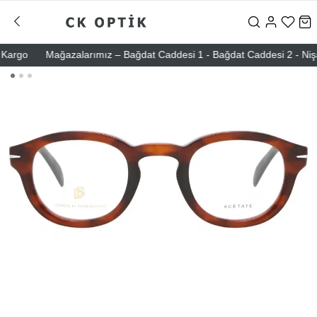
rgo
Mağazalarımız – Bağdat Caddesi 1 - Bağdat Caddesi 2 - Nişantaşı