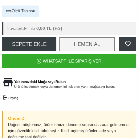
Ölçü Tablosu
Havale/EFT ile
0,00 TL
(%3)
SEPETE EKLE
HEMEN AL
WHATSAPP İLE SİPARİŞ VER
Yakınınızdaki Mağazayı Bulun
Ürünü incelemek veya denemek için size en yakın mağazayı bulun.
Paylaş
Önemli:
Değerli müşterimiz, ürünlerimize deneme sırasında zarar gelmemesi
için güvenlik kilidi takılmıştır. Kilidi açılmış ürünler iade veya
değişime tabi değildir.