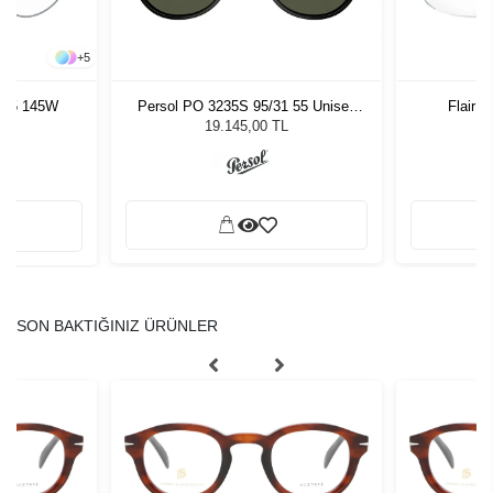
+
5
6 45 145W
Persol PO 3235S 95/31 55 Unisex
Flair M
Güneş Gözlüğü
19.145,00 TL
SON BAKTIĞINIZ ÜRÜNLER