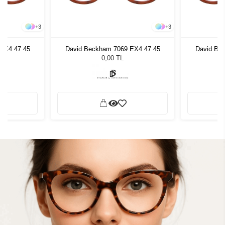
+
3
+
3
EX4 47 45
David Beckham 7069 EX4 47 45
David Be
0,00 TL