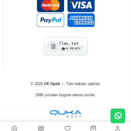
llms.txt
AI READY
© 2026
CK Optik
— Tüm hakları saklıdır.
1996 yılından bugüne daima sizinle.