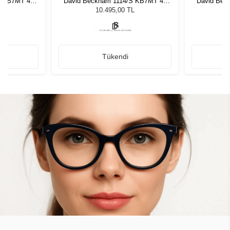
S KB7MT 49
David Beckham 1114/S KB7MT 49
David Bec
zlüğü
Unisex Güneş Gözlüğü
Unis
L
10.495,00 TL
Tükendi