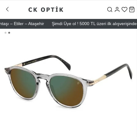
 Etiler – Ataşehir
Şimdi Üye ol ! 5000 TL üzeri ilk alışverişinde 500 