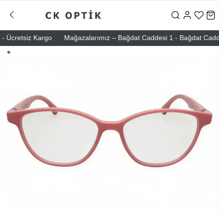
 Ücretsiz Kargo
Mağazalarımız – Bağdat Caddesi 1 - Bağdat Caddesi 2