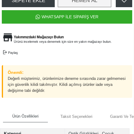
SEPETE EKLE
HEMEN AL
WHATSAPP İLE SİPARİŞ VER
Yakınınızdaki Mağazayı Bulun
Ürünü incelemek veya denemek için size en yakın mağazayı bulun.
Paylaş
Önemli:
Değerli müşterimiz, ürünlerimize deneme sırasında zarar gelmemesi
için güvenlik kilidi takılmıştır. Kilidi açılmış ürünler iade veya
değişime tabi değildir.
Ürün Özellikleri
Taksit Seçenekleri
Garanti Ve Te
Kategori
Optik Gözlükleri
,
Çocuk