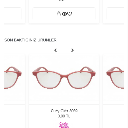
SON BAKTIĞINIZ ÜRÜNLER
69
Curly Girls 3069
C
0,00 TL