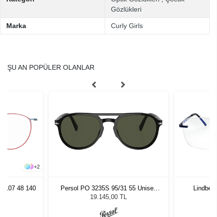
Gözlükleri
Marka
Curly Girls
ŞU AN POPÜLER OLANLAR
+
2
2 107 48 140
Persol PO 3235S 95/31 55 Unisex
Lindberg
Güneş Gözlüğü
19.145,00 TL