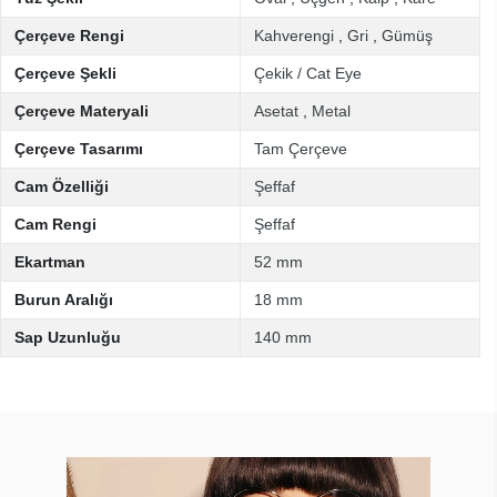
Çerçeve Rengi
Kahverengi
,
Gri
,
Gümüş
Çerçeve Şekli
Çekik / Cat Eye
Çerçeve Materyali
Asetat
,
Metal
Çerçeve Tasarımı
Tam Çerçeve
Cam Özelliği
Şeffaf
Cam Rengi
Şeffaf
Ekartman
52 mm
Burun Aralığı
18 mm
Sap Uzunluğu
140 mm