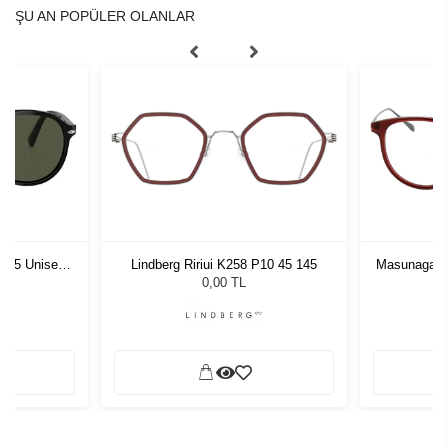
ŞU AN POPÜLER OLANLAR
1 55 Unisex
Lindberg Ririui K258 P10 45 145
Masunaga O
ğü
L
0,00 TL