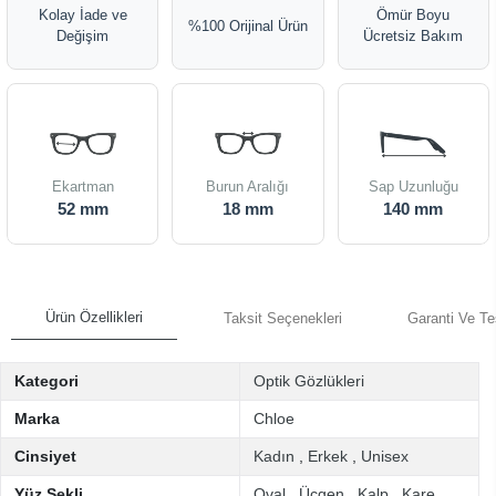
Kolay İade ve
Ömür Boyu
%100 Orijinal Ürün
Değişim
Ücretsiz Bakım
Ekartman
Burun Aralığı
Sap Uzunluğu
52 mm
18 mm
140 mm
Ürün Özellikleri
Taksit Seçenekleri
Garanti Ve Te
Kategori
Optik Gözlükleri
Marka
Chloe
Cinsiyet
Kadın
,
Erkek
,
Unisex
Yüz Şekli
Oval
,
Üçgen
,
Kalp
,
Kare