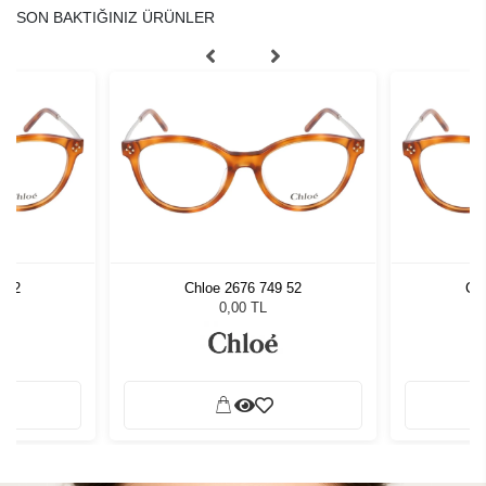
SON BAKTIĞINIZ ÜRÜNLER
 52
Chloe 2676 749 52
Ch
0,00 TL