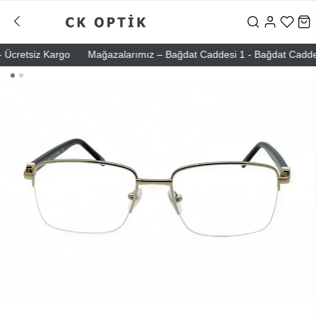
cretsiz Kargo
Mağazalarımız – Bağdat Caddesi 1 - Bağdat Caddesi 2 -