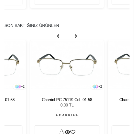
SON BAKTIĞINIZ ÜRÜNLER
+
2
+
2
ol. 01 58
Charriol PC 75119 Col. 01 58
Charriol
0,00 TL