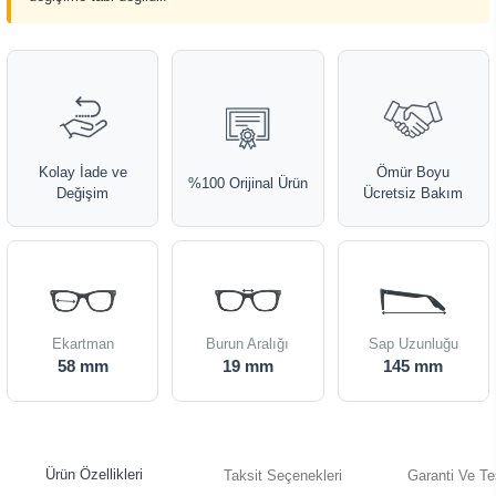
Kolay İade ve
Ömür Boyu
%100 Orijinal Ürün
Değişim
Ücretsiz Bakım
Ekartman
Burun Aralığı
Sap Uzunluğu
58 mm
19 mm
145 mm
Ürün Özellikleri
Taksit Seçenekleri
Garanti Ve Te