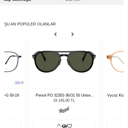
ŞU AN POPÜLER OLANLAR
+
2
LU-G 50-19
Persol PO 3235S 95/31 55 Unisex
Vycoz Kids 
Güneş Gözlüğü
19.145,00 TL