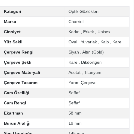
Kategori
Optik Gözlükleri
Marka
Charriol
Cinsiyet
Kadın
,
Erkek
,
Unisex
Yüz Şekli
Oval
,
Yuvarlak
,
Kalp
,
Kare
Çerçeve Rengi
Siyah
,
Altın (Gold)
Çerçeve Şekli
Kare
,
Dikdörtgen
Çerçeve Materyali
Asetat
,
Titanyum
Çerçeve Tasarımı
Yarım Çerçeve
Cam Özelliği
Şeffaf
Cam Rengi
Şeffaf
Ekartman
58 mm
Burun Aralığı
19 mm
Sap Uzunluğu
145 mm