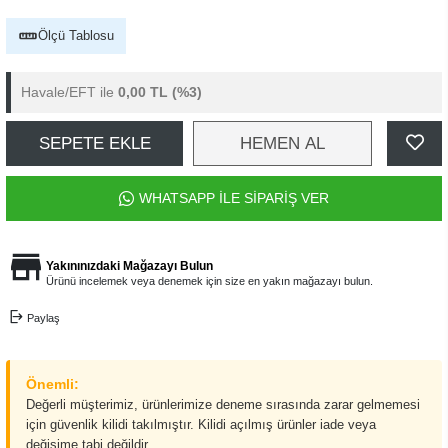
Ölçü Tablosu
Havale/EFT ile
0,00 TL
(%3)
SEPETE EKLE
HEMEN AL
WHATSAPP İLE SİPARİŞ VER
Yakınınızdaki Mağazayı Bulun
Ürünü incelemek veya denemek için size en yakın mağazayı bulun.
Paylaş
Önemli:
Değerli müşterimiz, ürünlerimize deneme sırasında zarar gelmemesi
için güvenlik kilidi takılmıştır. Kilidi açılmış ürünler iade veya
değişime tabi değildir.