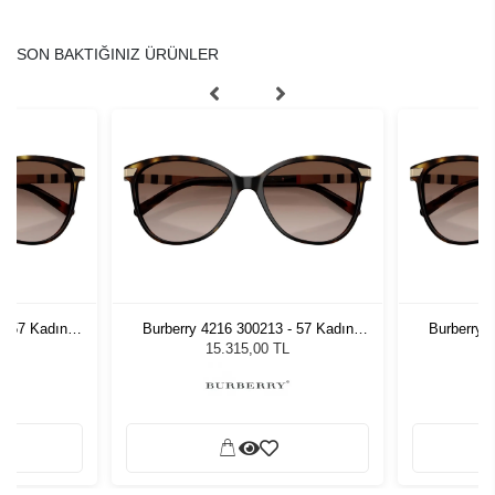
SON BAKTIĞINIZ ÜRÜNLER
- 57 Kadın
Burberry 4216 300213 - 57 Kadın
Burberry 
ğü
Güneş Gözlüğü
G
L
15.315,00 TL