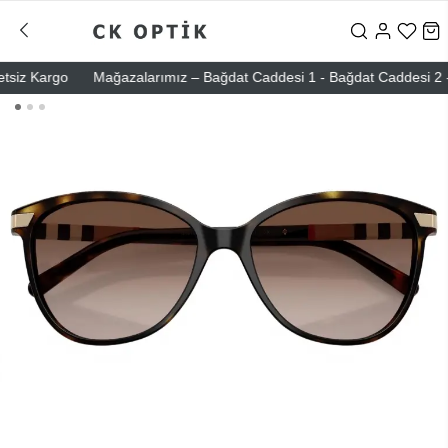
iz Kargo
Mağazalarımız – Bağdat Caddesi 1 - Bağdat Caddesi 2 - Nişa