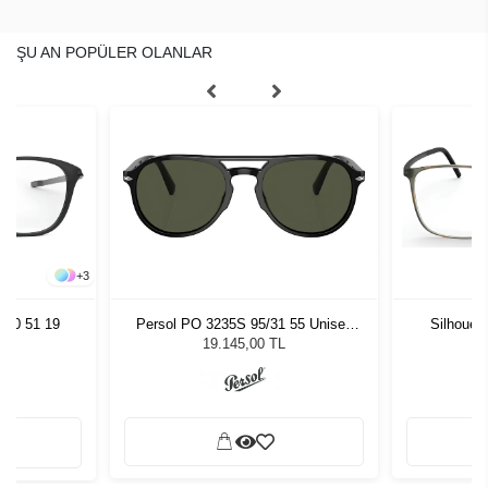
ŞU AN POPÜLER OLANLAR
+
3
070 51 19
Persol PO 3235S 95/31 55 Unisex
Silhouet
Güneş Gözlüğü
19.145,00 TL