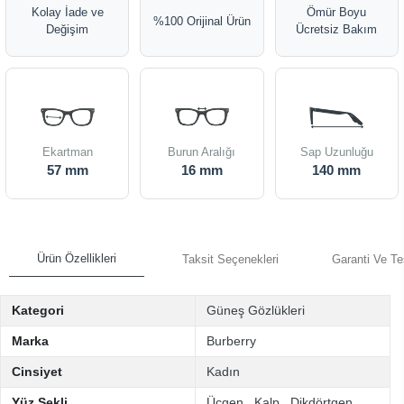
Kolay İade ve
Ömür Boyu
%100 Orijinal Ürün
Değişim
Ücretsiz Bakım
Ekartman
Burun Aralığı
Sap Uzunluğu
57 mm
16 mm
140 mm
Ürün Özellikleri
Taksit Seçenekleri
Garanti Ve Te
Kategori
Güneş Gözlükleri
Marka
Burberry
Cinsiyet
Kadın
Yüz Şekli
Üçgen
,
Kalp
,
Dikdörtgen