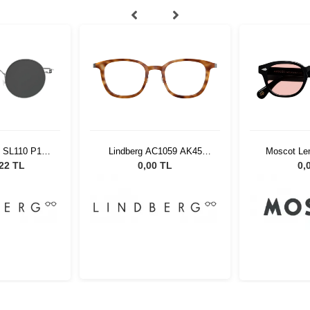
2 SL110 P10
Lindberg AC1059 AK45
Moscot Le
45W
47135 1128193
Sun Blac
,22 TL
0,00 TL
0,