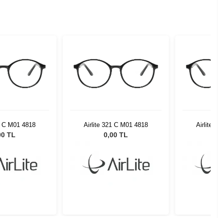
21 C M01 4818
Airlite 321 C M01 4818
Airlite
00 TL
0,00 TL