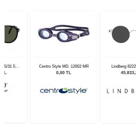
 95/31 55
Centro Style MD. 12002 MR
Lindberg 822
Gözlüğü
451
0 TL
0,00 TL
45.833