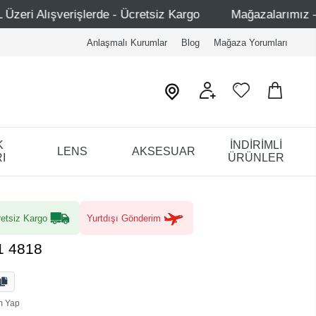
e - Ücretsiz Kargo
Mağazalarımız – Bağdat Caddesi 1 - 
Anlaşmalı Kurumlar
Blog
Mağaza Yorumları
K
İNDİRİMLİ
LENS
AKSESUAR
I
ÜRÜNLER
etsiz Kargo
Yurtdışı Gönderim
01 4818
m Yap