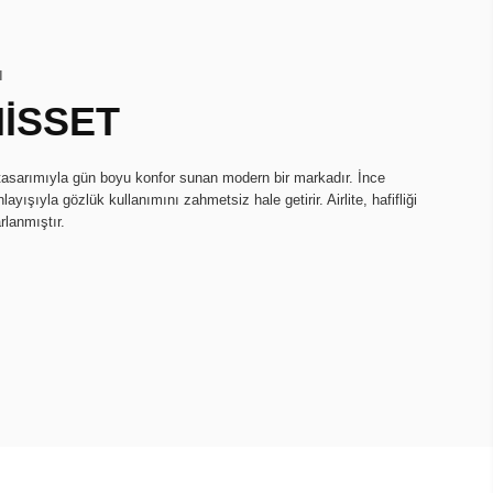
I
HİSSET
k tasarımıyla gün boyu konfor sunan modern bir markadır. İnce
ayışıyla gözlük kullanımını zahmetsiz hale getirir. Airlite, hafifliği
rlanmıştır.