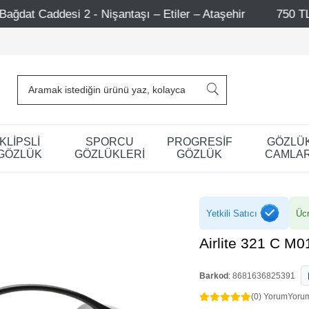
şantaşı – Etiler – Ataşehir
750 TL Üzeri Alışverişlerd
KLİPSLİ
SPORCU
PROGRESİF
GÖZLÜ
GÖZLÜK
GÖZLÜKLERİ
GÖZLÜK
CAMLAR
Yetkili Satıcı
Ücr
Airlite 321 C M
Barkod
:
8681636825391
(0) Yorum
Yoru