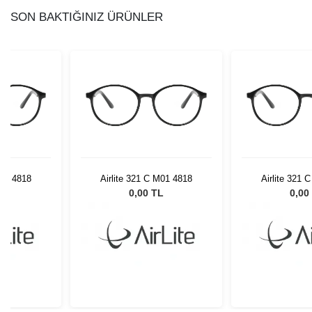
SON BAKTIĞINIZ ÜRÜNLER
M01 4818
Airlite 321 C M01 4818
Airlite 321 
L
0,00 TL
0,00