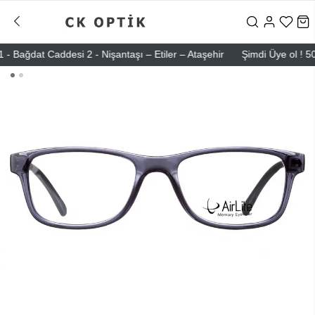
ğdat Caddesi 2 - Nişantaşı – Etiler – Ataşehir
Şimdi Üye ol ! 5000 T