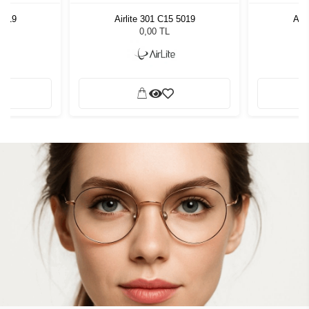
 5019
Airlite 301 C15 5019
Airl
0,00 TL