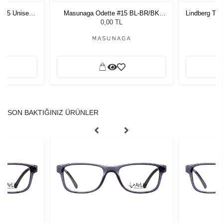
1 55 Unisex
Masunaga Odette #15 BL-BR/BK
Lindberg Th
ğü
Silver 50
L
0,00 TL
SON BAKTIĞINIZ ÜRÜNLER