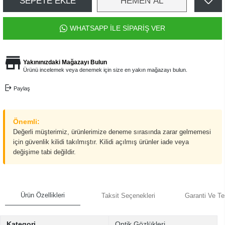
SEPETE EKLE
HEMEN AL
WHATSAPP İLE SİPARİŞ VER
Yakınınızdaki Mağazayı Bulun
Ürünü incelemek veya denemek için size en yakın mağazayı bulun.
Paylaş
Önemli:
Değerli müşterimiz, ürünlerimize deneme sırasında zarar gelmemesi
için güvenlik kilidi takılmıştır. Kilidi açılmış ürünler iade veya
değişime tabi değildir.
Ürün Özellikleri
Taksit Seçenekleri
Garanti Ve Te
Kategori
Optik Gözlükleri