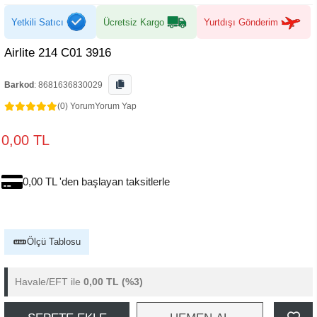
Yetkili Satıcı
Ücretsiz Kargo
Yurtdışı Gönderim
Airlite 214 C01 3916
Barkod
:
8681636830029
(0) Yorum
Yorum Yap
0,00 TL
0,00 TL 'den başlayan taksitlerle
Ölçü Tablosu
Havale/EFT ile
0,00 TL
(%3)