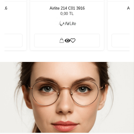
 3916
Airlite 214 C01 3916
Airl
0,00 TL