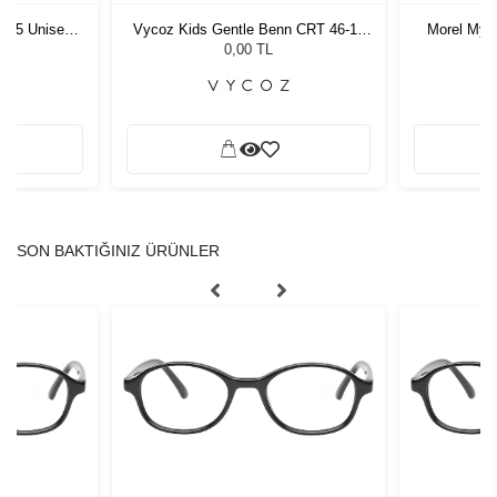
1 55 Unisex
Vycoz Kids Gentle Benn CRT 46-17
Morel Myl
ğü
135
G
L
0,00 TL
SON BAKTIĞINIZ ÜRÜNLER