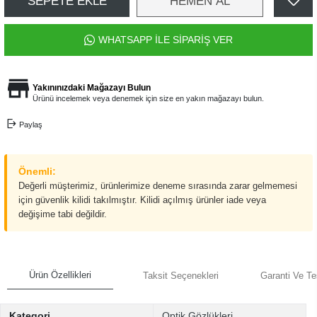
SEPETE EKLE
HEMEN AL
WHATSAPP İLE SİPARİŞ VER
Yakınınızdaki Mağazayı Bulun
Ürünü incelemek veya denemek için size en yakın mağazayı bulun.
Paylaş
Önemli:
Değerli müşterimiz, ürünlerimize deneme sırasında zarar gelmemesi
için güvenlik kilidi takılmıştır. Kilidi açılmış ürünler iade veya
değişime tabi değildir.
Ürün Özellikleri
Taksit Seçenekleri
Garanti Ve Te
Kategori
Optik Gözlükleri