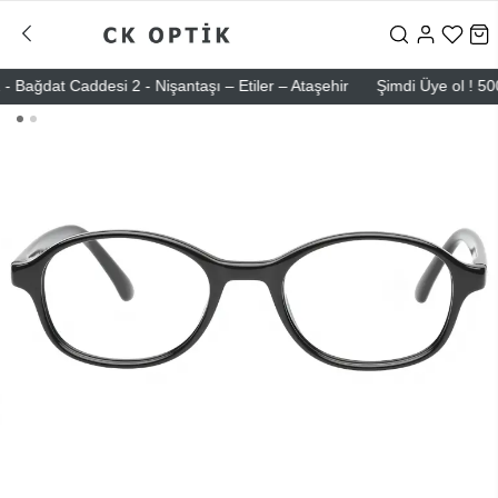
dat Caddesi 2 - Nişantaşı – Etiler – Ataşehir
Şimdi Üye ol ! 5000 T