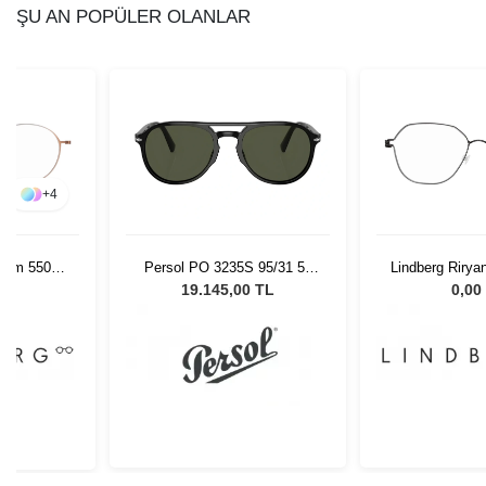
ŞU AN POPÜLER OLANLAR
+
4
nium 5504
Persol PO 3235S 95/31 55
Lindberg Rirya
 140
Unisex Güneş Gözlüğü
L
19.145,00 TL
0,00