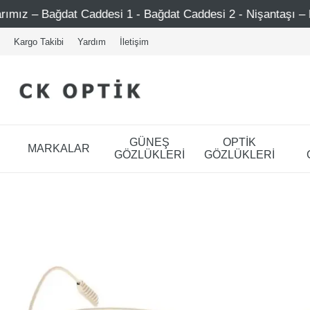
Caddesi 1 - Bağdat Caddesi 2 - Nişantaşı – Etiler – Ataşehi
Kargo Takibi
Yardım
İletişim
GÜNEŞ
OPTİK
MARKALAR
GÖZLÜKLERİ
GÖZLÜKLERİ