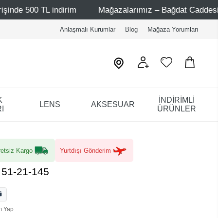
indirim
Mağazalarımız – Bağdat Caddesi 1 - Bağdat Cadd
Anlaşmalı Kurumlar
Blog
Mağaza Yorumları
K
İNDİRİMLİ
LENS
AKSESUAR
I
ÜRÜNLER
etsiz Kargo
Yurtdışı Gönderim
 51-21-145
m Yap