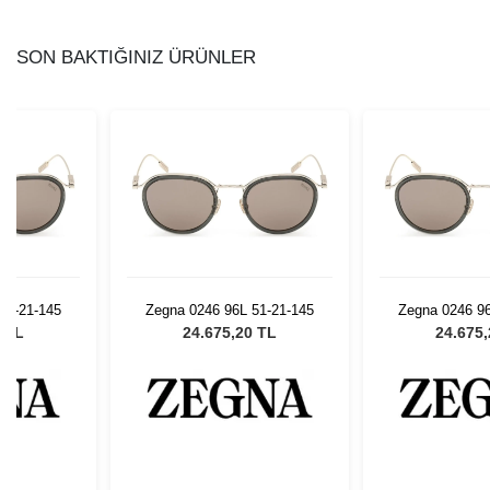
SON BAKTIĞINIZ ÜRÜNLER
51-21-145
Zegna 0246 96L 51-21-145
Zegna 0246 96
0 TL
24.675,20 TL
24.675