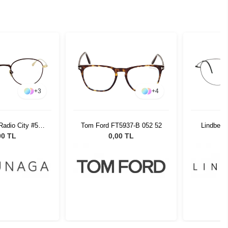
+
3
+
4
adio City #53
Tom Ford FT5937-B 052 52
Lindberg
GP 47
P
00 TL
0,00 TL