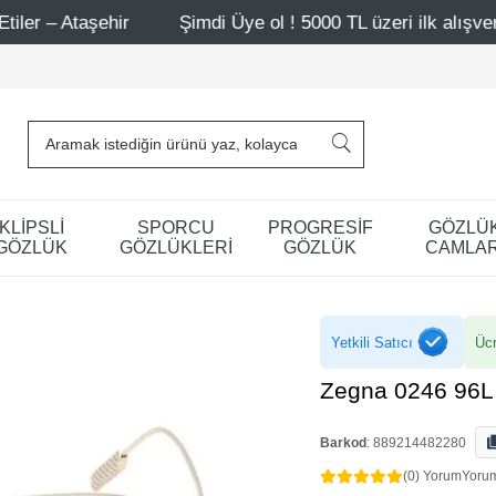
r
Şimdi Üye ol ! 5000 TL üzeri ilk alışverişinde 500 TL 
KLİPSLİ
SPORCU
PROGRESİF
GÖZLÜ
GÖZLÜK
GÖZLÜKLERİ
GÖZLÜK
CAMLAR
Yetkili Satıcı
Ücr
Zegna 0246 96L
Barkod
:
889214482280
(0) Yorum
Yoru