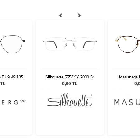
n PU9 49 135
Silhouette 5558KY 7000 54
Masunaga R
BR/
 TL
0,00 TL
0,