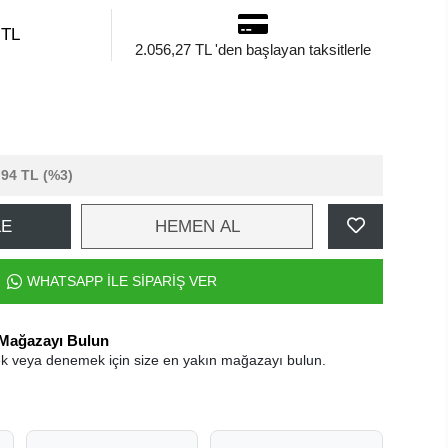
 TL
2.056,27 TL 'den başlayan taksitlerle
,94 TL
(%3)
LE
HEMEN AL
WHATSAPP İLE SİPARİŞ VER
 Mağazayı Bulun
k veya denemek için size en yakın mağazayı bulun.