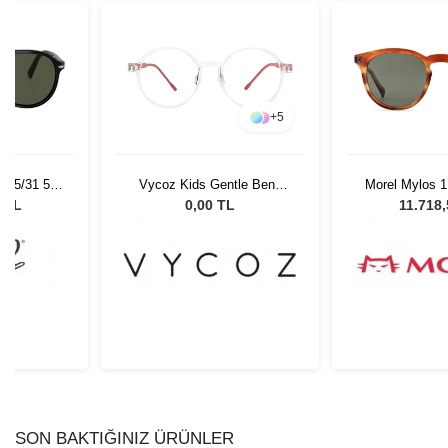
+
5
 95/31 55
Vycoz Kids Gentle Benn
Morel Mylos 1
Gözlüğü
CRT 46-17 135
Unisex Güne
0 TL
0,00 TL
11.718
SON BAKTIĞINIZ ÜRÜNLER