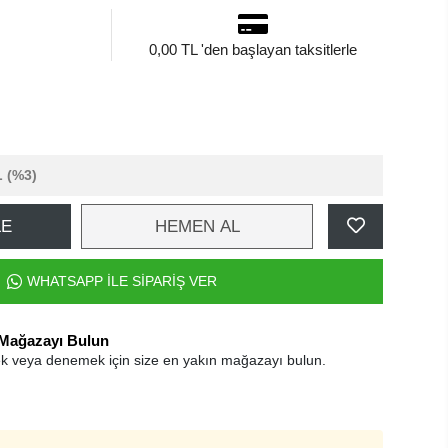
0,00 TL 'den başlayan taksitlerle
L
(%3)
LE
HEMEN AL
WHATSAPP İLE SİPARİŞ VER
 Mağazayı Bulun
k veya denemek için size en yakın mağazayı bulun.