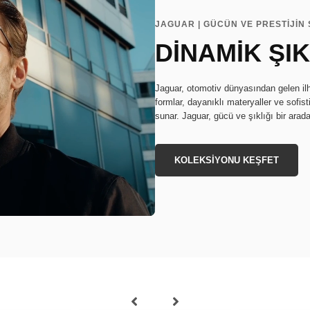
JAGUAR | GÜCÜN VE PRESTİJİN 
DİNAMİK ŞIK
Jaguar, otomotiv dünyasından gelen ilh
formlar, dayanıklı materyaller ve sofistik
sunar. Jaguar, gücü ve şıklığı bir arada
KOLEKSİYONU KEŞFET