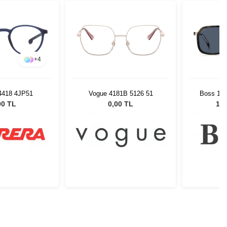
+
4
 4418 4JP51
Vogue 4181B 5126 51
Boss 172
Unisex
00 TL
0,00 TL
12.