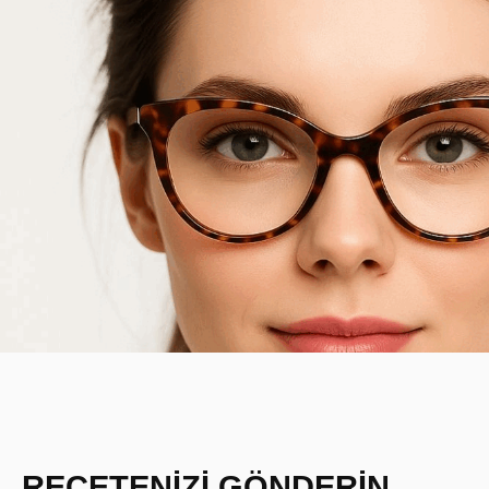
REÇETENİZİ GÖNDERİN