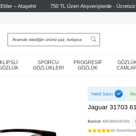
750 TL Üzeri Alışverişlerde - Ücretsiz Kargo
Mağa
KLİPSLİ
SPORCU
PROGRESİF
GÖZLÜ
GÖZLÜK
GÖZLÜKLERİ
GÖZLÜK
CAMLAR
Yetkili Satıcı
Ücr
Jaguar 31703 6
Barkod
:
4051854197091
(0) Yorum
Yoru