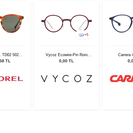
+
5
. TD02 5021
Vycoz Ecowire-Pin Roro
Carrera
ş Gözlüğü
RED 46-22 51526
,58 TL
0,00 TL
0,