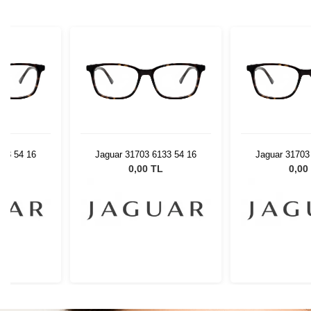
133 54 16
Jaguar 31703 6133 54 16
Jaguar 31703
L
0,00 TL
0,00