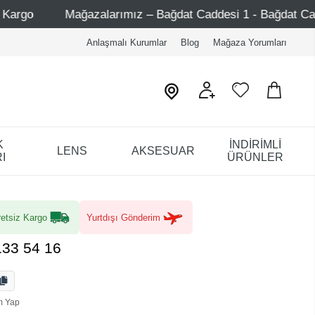
zalarımız – Bağdat Caddesi 1 - Bağdat Caddesi 2 - Nişantaşı
Anlaşmalı Kurumlar
Blog
Mağaza Yorumları
K
İNDİRİMLİ
LENS
AKSESUAR
I
ÜRÜNLER
etsiz Kargo
Yurtdışı Gönderim
133 54 16
m Yap