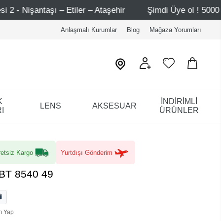
Etiler – Ataşehir
Şimdi Üye ol ! 5000 TL üzeri ilk alış
Anlaşmalı Kurumlar
Blog
Mağaza Yorumları
K
İNDİRİMLİ
LENS
AKSESUAR
I
ÜRÜNLER
etsiz Kargo
Yurtdışı Gönderim
/BT 8540 49
m Yap