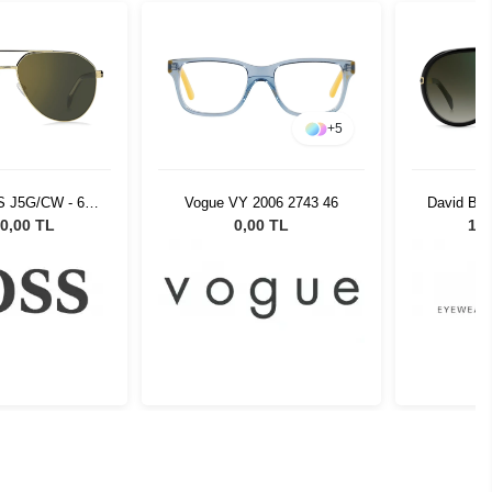
+
5
S J5G/CW - 60
Vogue VY 2006 2743 46
David Be
üneş Gözlüğü
2M2/CS -
0,00 TL
0,00 TL
13.