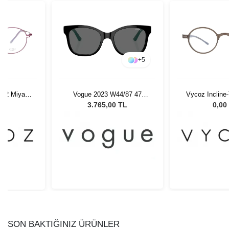
+
5
s 2 Miya
Vogue 2023 W44/87 47
Vycoz Incline
18
Çocuk Güneş Gözlüğü
44-23 
L
3.765,00 TL
0,00
SON BAKTIĞINIZ ÜRÜNLER