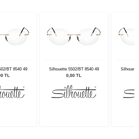
5502/BT 8540 49
Silhouette 5502/BT 8540 49
Silhouett
00 TL
0,00 TL