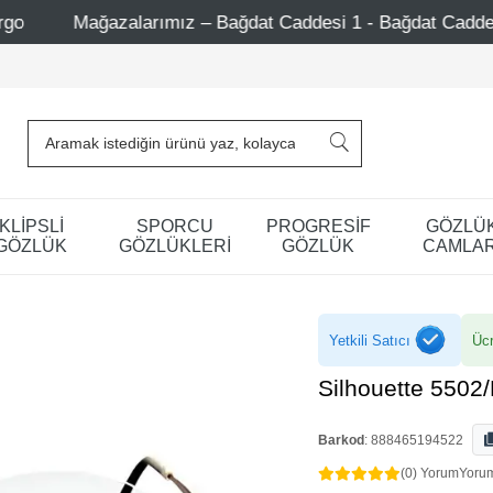
arımız – Bağdat Caddesi 1 - Bağdat Caddesi 2 - Nişantaşı – 
KLİPSLİ
SPORCU
PROGRESİF
GÖZLÜ
GÖZLÜK
GÖZLÜKLERİ
GÖZLÜK
CAMLAR
Yetkili Satıcı
Ücr
Silhouette 5502
Barkod
:
888465194522
(0) Yorum
Yoru