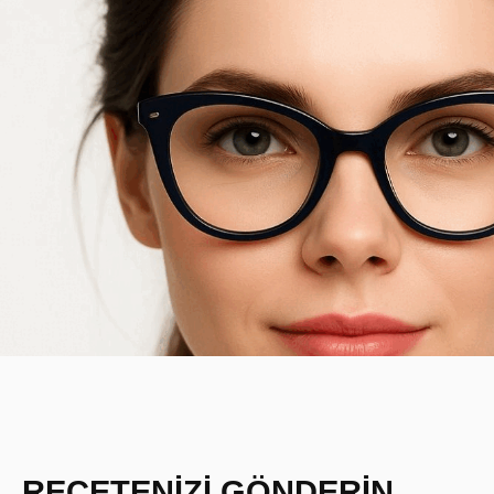
REÇETENİZİ GÖNDERİN