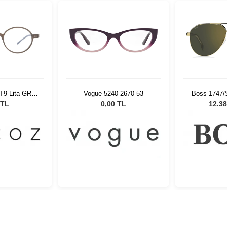
-T9 Lita GRY
Vogue 5240 2670 53
Boss 1747/
51652
Unisex G
 TL
0,00 TL
12.38