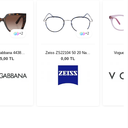
+
2
+
2
104 50 20 Navy
Vogue VY 2013 2866 47
David 
 Silver 460
79U/IR -
00 TL
0,00 TL
14.