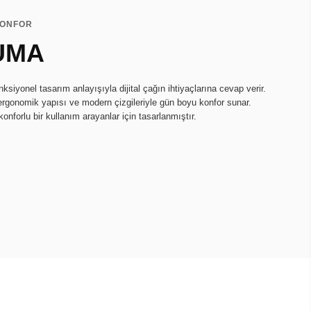
KONFOR
UMA
onksiyonel tasarım anlayışıyla dijital çağın ihtiyaçlarına cevap verir.
ergonomik yapısı ve modern çizgileriyle gün boyu konfor sunar.
konforlu bir kullanım arayanlar için tasarlanmıştır.