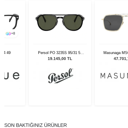
 95/31 55
Masunaga MSG TAKA S31
Vycoz Durra D
Gözlüğü
18 - 53 Unisex Güneş
İnlay 
0 TL
47.701,72 TL
0,00
Gözlüğü
SON BAKTIĞINIZ ÜRÜNLER