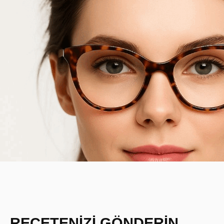
REÇETENİZİ GÖNDERİN