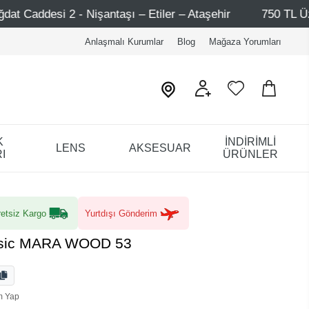
işantaşı – Etiler – Ataşehir
750 TL Üzeri Alışverişlerd
Anlaşmalı Kurumlar
Blog
Mağaza Yorumları
K
İNDİRİMLİ
LENS
AKSESUAR
I
ÜRÜNLER
etsiz Kargo
Yurtdışı Gönderim
ssic MARA WOOD 53
m Yap