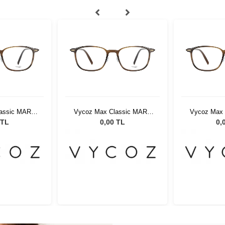
lassic MARA
Vycoz Max Classic MARA
Vycoz Max 
 53
WOOD 53
WO
 TL
0,00 TL
0,