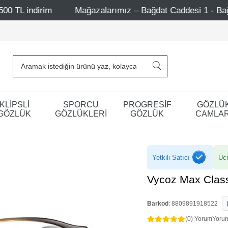
Mağazalarımız – Bağdat Caddesi 1 - Bağdat Caddesi 2 - N
KLİPSLİ
SPORCU
PROGRESİF
GÖZLÜ
GÖZLÜK
GÖZLÜKLERİ
GÖZLÜK
CAMLAR
Yetkili Satıcı
Ücr
Vycoz Max Cla
Barkod
:
8809891918522
(0) Yorum
Yoru