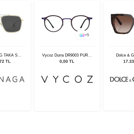
+
5
+
2
R9003 PUR-H
Dolce & Gabbana 4438
Zeiss ZS22
47-21
502/13 Kadın Güneş
Tortoise
 TL
17.335,00 TL
0,
Gözlüğü