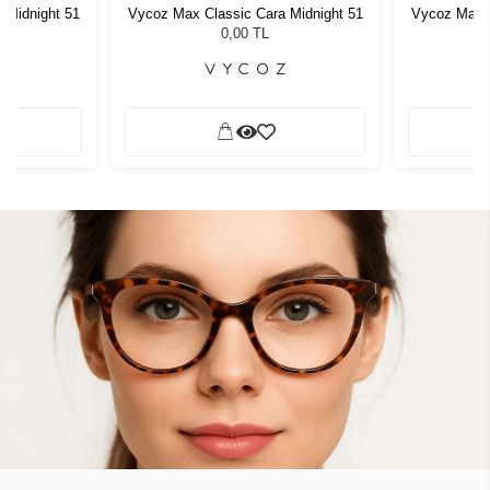
 Midnight 51
Vycoz Max Classic Cara Midnight 51
Vycoz Max C
0,00 TL