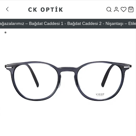
alarımız – Bağdat Caddesi 1 - Bağdat Caddesi 2 - Nişantaşı – Etiler –