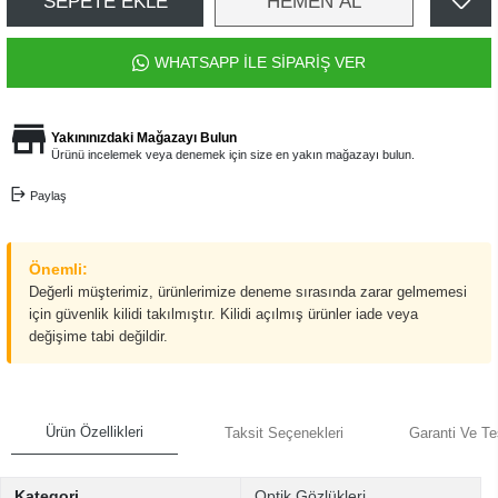
SEPETE EKLE
HEMEN AL
WHATSAPP İLE SİPARİŞ VER
Yakınınızdaki Mağazayı Bulun
Ürünü incelemek veya denemek için size en yakın mağazayı bulun.
Paylaş
Önemli:
Değerli müşterimiz, ürünlerimize deneme sırasında zarar gelmemesi
için güvenlik kilidi takılmıştır. Kilidi açılmış ürünler iade veya
değişime tabi değildir.
Ürün Özellikleri
Taksit Seçenekleri
Garanti Ve Te
Kategori
Optik Gözlükleri