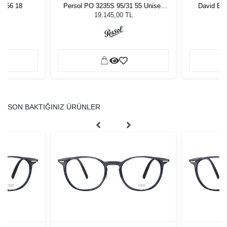
3 56 18
Persol PO 3235S 95/31 55 Unisex
David Be
Güneş Gözlüğü
19.145,00 TL
SON BAKTIĞINIZ ÜRÜNLER