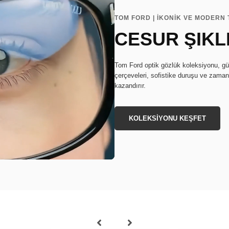
TOM FORD | İKONİK VE MODERN
CESUR ŞIKL
Tom Ford optik gözlük koleksiyonu, güçl
çerçeveleri, sofistike duruşu ve zamans
kazandırır.
KOLEKSİYONU KEŞFET