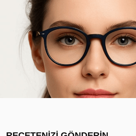
REÇETENİZİ GÖNDERİN