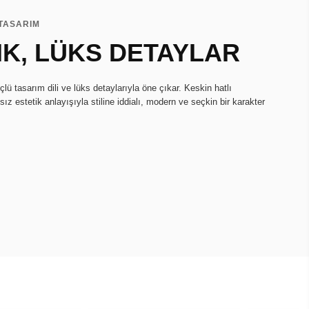
 TASARIM
IK, LÜKS DETAYLAR
ü tasarım dili ve lüks detaylarıyla öne çıkar. Keskin hatlı
ız estetik anlayışıyla stiline iddialı, modern ve seçkin bir karakter