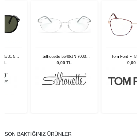
 95/31 55
Silhouette 5540/JN 7000
Tom Ford FT5
Gözlüğü
53/17
0 TL
0,00 TL
0,00
SON BAKTIĞINIZ ÜRÜNLER