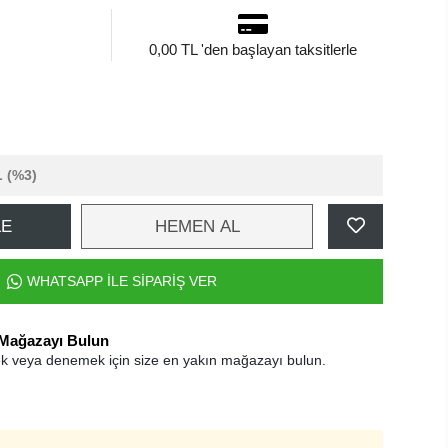
0,00 TL 'den başlayan taksitlerle
L
(%3)
LE
HEMEN AL
WHATSAPP İLE SİPARİŞ VER
 Mağazayı Bulun
k veya denemek için size en yakın mağazayı bulun.