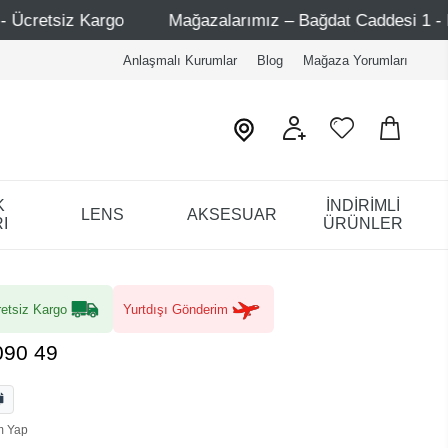
Mağazalarımız – Bağdat Caddesi 1 - Bağdat Caddesi 2 - Nişa
Anlaşmalı Kurumlar
Blog
Mağaza Yorumları
K
İNDİRİMLİ
LENS
AKSESUAR
I
ÜRÜNLER
etsiz Kargo
Yurtdışı Gönderim
090 49
m Yap