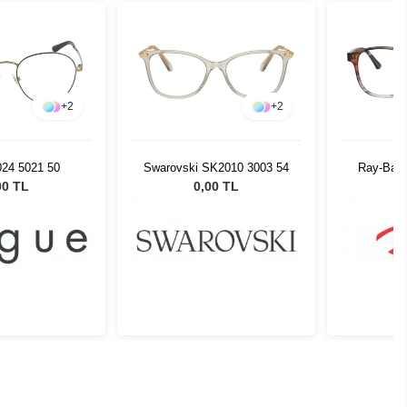
+
2
+
2
024 5021 50
Swarovski SK2010 3003 54
Ray-Ban
00 TL
0,00 TL