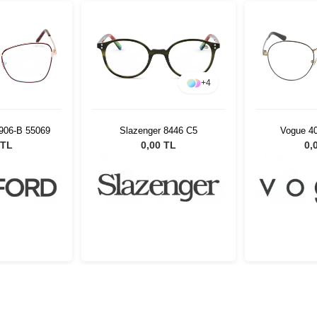
+
4
906-B 55069
Slazenger 8446 C5
Vogue 4
 TL
0,00 TL
0,