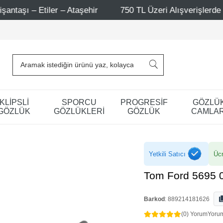
ehir
750 TL Üzeri Alışverişlerde - Ücretsiz Kargo
KLİPSLİ
SPORCU
PROGRESİF
GÖZLÜ
GÖZLÜK
GÖZLÜKLERİ
GÖZLÜK
CAMLAR
Yetkili Satıcı
Ücr
Tom Ford 5695 
Barkod
:
889214181626
(0) Yorum
Yoru