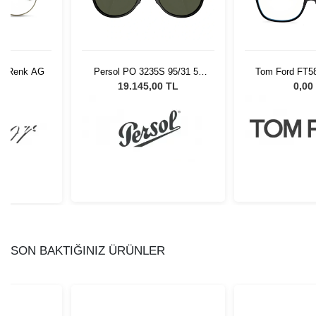
06 Renk AG
Persol PO 3235S 95/31 55
Tom Ford FT58
Unisex Güneş Gözlüğü
L
19.145,00 TL
0,00
SON BAKTIĞINIZ ÜRÜNLER