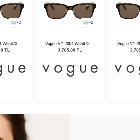
+
2
+
2
4 W65673 47
Vogue VY 2004 W65673 47
Vogue VY 2
ş Gözlüğü
Kadın Güneş Gözlüğü
Kadın Gü
00 TL
3.765,00 TL
3.76