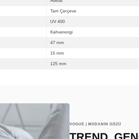
Asetat
Tam Çerçeve
UV 400
Kahverengi
47 mm
15 mm
125 mm
VOGUE | MODANIN GÖZÜ
TREND, GEN