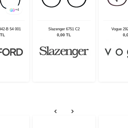
+
4
42-B 54 001
Slazenger 6751 C2
Vogue 29
 TL
0,00 TL
0,