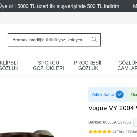
i ilk alışverişinde 500 TL indirim
Mağazalarımız – Bağda
KLİPSLİ
SPORCU
PROGRESİF
GÖZLÜ
GÖZLÜK
GÖZLÜKLERİ
GÖZLÜK
CAMLAR
Yetkili Satıcı
Ücr
Vogue VY 2004 
Barkod
:
8056597137065
(0) Yorum
Yoru