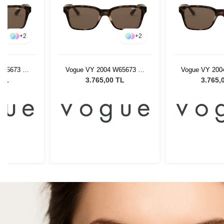
+
2
+
2
W65673 47
Vogue VY 2004 W65673 47
Vogue VY 200
Gözlüğü
Kadın Güneş Gözlüğü
Kadın Güne
 TL
3.765,00 TL
3.765,