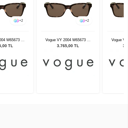
+
2
+
2
004 W65673 47
Vogue VY 2004 W65673 47
Vogue VY
neş Gözlüğü
Kadın Güneş Gözlüğü
Kadın 
5,00 TL
3.765,00 TL
3.