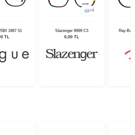
+
3
25BI 1887 51
Slazenger 8999 C3
Ray-Ban
00 TL
0,00 TL