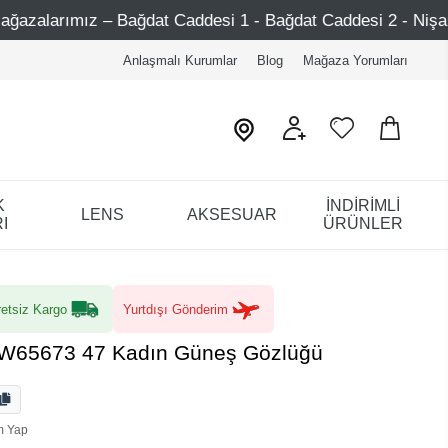
t Caddesi 1 - Bağdat Caddesi 2 - Nişantaşı – Etiler – Ataş
Anlaşmalı Kurumlar
Blog
Mağaza Yorumları
K
İNDİRİMLİ
LENS
AKSESUAR
I
ÜRÜNLER
etsiz Kargo
Yurtdışı Gönderim
W65673 47 Kadın Güneş Gözlüğü
m Yap