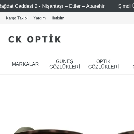
şantaşı – Etiler – Ataşehir
Şimdi Üye ol ! 5000 TL üzer
Kargo Takibi
Yardım
İletişim
GÜNEŞ
OPTİK
MARKALAR
GÖZLÜKLERİ
GÖZLÜKLERİ