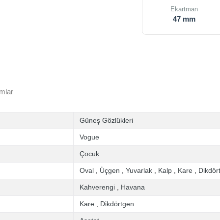
Ekartman
47 mm
mlar
Güneş Gözlükleri
Vogue
Çocuk
Oval
,
Üçgen
,
Yuvarlak
,
Kalp
,
Kare
,
Dikdör
Kahverengi
,
Havana
Kare
,
Dikdörtgen