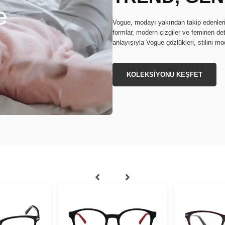
Vogue, modayı yakından takip edenleri
formlar, modern çizgiler ve feminen deta
anlayışıyla Vogue gözlükleri, stilini mo
KOLEKSİYONU KEŞFET