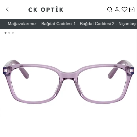
Mağazalarımız – Bağdat Caddesi 1 - Bağdat Caddesi 2 - Nişantaşı – Eti