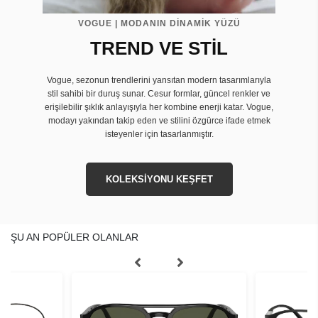
VOGUE | MODANIN DİNAMİK YÜZÜ
TREND VE STİL
Vogue, sezonun trendlerini yansıtan modern tasarımlarıyla
stil sahibi bir duruş sunar. Cesur formlar, güncel renkler ve
erişilebilir şıklık anlayışıyla her kombine enerji katar. Vogue,
modayı yakından takip eden ve stilini özgürce ifade etmek
isteyenler için tasarlanmıştır.
KOLEKSİYONU KEŞFET
ŞU AN POPÜLER OLANLAR