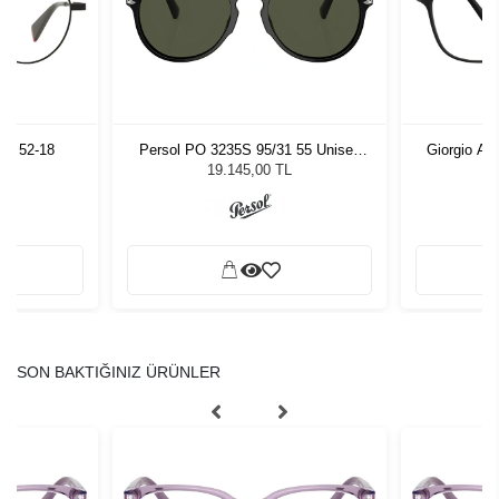
02 52-18
Persol PO 3235S 95/31 55 Unisex
Giorgio Ar
Güneş Gözlüğü
19.145,00 TL
SON BAKTIĞINIZ ÜRÜNLER