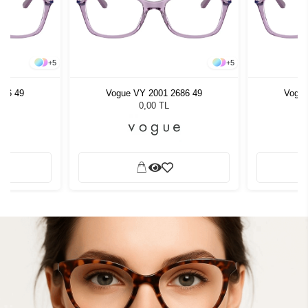
+
5
+
5
686 49
Vogue VY 2001 2686 49
Vogue
0,00 TL