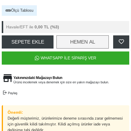
Ölçü Tablosu
Havale/EFT ile
0,00 TL
(%3)
SEPETE EKLE
HEMEN AL
WHATSAPP İLE SİPARİŞ VER
Yakınınızdaki Mağazayı Bulun
Ürünü incelemek veya denemek için size en yakın mağazayı bulun.
Paylaş
Önemli:
Değerli müşterimiz, ürünlerimize deneme sırasında zarar gelmemesi
için güvenlik kilidi takılmıştır. Kilidi açılmış ürünler iade veya
değişime tabi değildir.