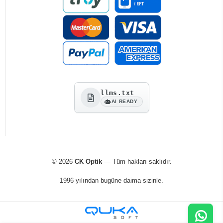
llms.txt
AI READY
© 2026
CK Optik
— Tüm hakları saklıdır.
1996 yılından bugüne daima sizinle.