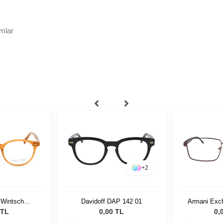
mlar
+
2
 Wintsch
Davidoff DAP 142 01
Armani Exc
67 C3
61
 TL
0,00 TL
0,