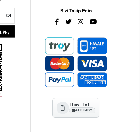
Bizi Takip Edin
llms.txt
AI READY