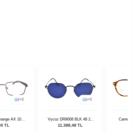
+
2
+
2
hange AX 1037
Vycoz DR9008 BLK 48 21
Carrera
06 55
Kadın Güneş Gözlüğü
00 TL
11.388,48 TL