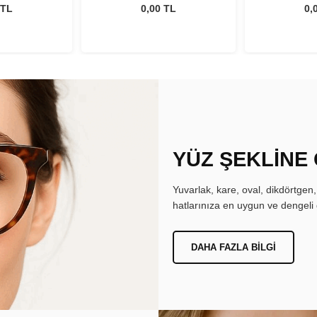
isi Bir Arada
Oasys 1 Day İkisi Bir Arada
Oasys 1 Day 
 TL
0,00 TL
0,
t
Set
YÜZ ŞEKLİNE
Yuvarlak, kare, oval, dikdörtgen
hatlarınıza en uygun ve dengeli 
DAHA FAZLA BILGI