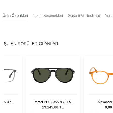
Ürün Özellikleri
Taksit Seçenekleri
Garanti Ve Teslimat
Yoru
ŞU AN POPÜLER OLANLAR
i EA3177
Persol PO 3235S 95/31 55
Alexander
3
Unisex Güneş Gözlüğü
AW201
L
19.145,00 TL
0,00