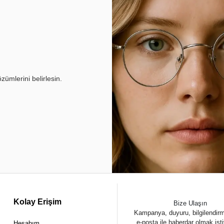
ümlerini belirlesin.
Kolay Erişim
Bize Ulaşın
Kampanya, duyuru, bilgilendir
e-posta ile haberdar olmak ist
Hesabım