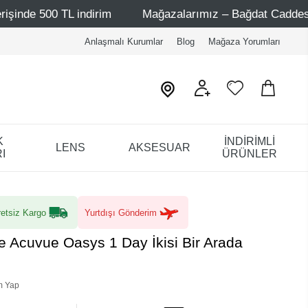
TL indirim
Mağazalarımız – Bağdat Caddesi 1 - Bağdat C
Anlaşmalı Kurumlar
Blog
Mağaza Yorumları
K
İNDİRİMLİ
LENS
AKSESUAR
I
ÜRÜNLER
etsiz Kargo
Yurtdışı Gönderim
 Acuvue Oasys 1 Day İkisi Bir Arada
m Yap