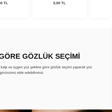
İkisi Bir Arada
Oasys 1 Day İkisi Bir Arada
Oasys 1 Da
00 TL
0,00 TL
Set
Set
 GÖRE GÖZLÜK SEÇİMİ
, kalp ve üçgen yüz şekline göre gözlük seçimi yaparak yüz
görünümü elde edebilirsiniz.