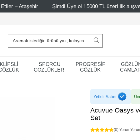
ehir
Şimdi Üye ol ! 5000 TL üzeri ilk alışverişinde 500 
KLİPSLİ
SPORCU
PROGRESİF
GÖZLÜ
GÖZLÜK
GÖZLÜKLERİ
GÖZLÜK
CAMLAR
Yetkili Satıcı
Ücr
Acuvue Oasys ve
Set
(0) Yorum
Yoru