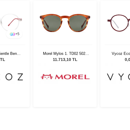
+
5
entle Benn
Morel Mylos 1. TD02 5021
Vycoz Eco
17 135
Unisex Güneş Gözlüğü
RED 46
 TL
11.713,10 TL
0,