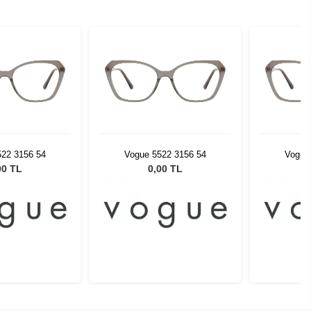
522 3156 54
Vogue 5522 3156 54
Vogue
00 TL
0,00 TL