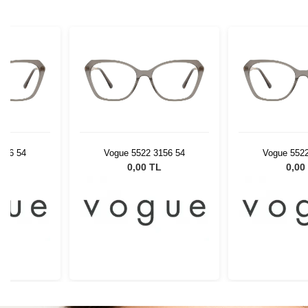
156 54
Vogue 5522 3156 54
Vogue 5522
L
0,00 TL
0,00