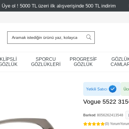
 üzeri ilk alışverişinde 500 TL indirim
Mağazalarımız – 
KLİPSLİ
SPORCU
PROGRESİF
GÖZLÜ
GÖZLÜK
GÖZLÜKLERİ
GÖZLÜK
CAMLAR
Yetkili Satıcı
Ücr
Vogue 5522 315
Barkod
:
8056262413548
(0) Yorum
Yoru