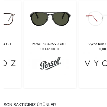
9404 GUN-
Persol PO 3235S 95/31 55
Vycoz Kids G
-19
Unisex Güneş Gözlüğü
CRT 46-
L
19.145,00 TL
0,00
SON BAKTIĞINIZ ÜRÜNLER