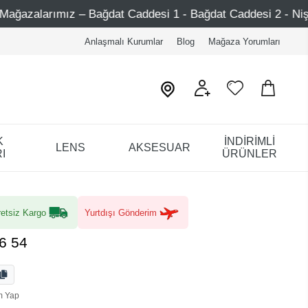
Bağdat Caddesi 1 - Bağdat Caddesi 2 - Nişantaşı – Etiler – 
Anlaşmalı Kurumlar
Blog
Mağaza Yorumları
K
İNDİRİMLİ
LENS
AKSESUAR
I
ÜRÜNLER
etsiz Kargo
Yurtdışı Gönderim
6 54
m Yap