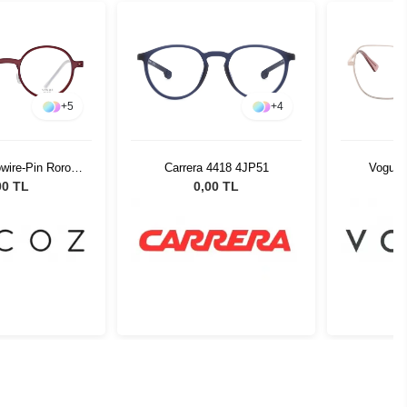
+
5
+
4
wire-Pin Roro
Carrera 4418 4JP51
Vogue 
-22 51526
00 TL
0,00 TL