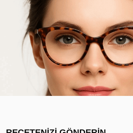
REÇETENİZİ GÖNDERİN