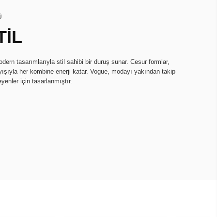
Ü
TİL
ern tasarımlarıyla stil sahibi bir duruş sunar. Cesur formlar,
nlayışıyla her kombine enerji katar. Vogue, modayı yakından takip
yenler için tasarlanmıştır.