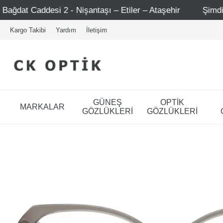
- Nişantaşı – Etiler – Ataşehir
Şimdi Üye ol ! 5000 TL
Kargo Takibi
Yardım
İletişim
GÜNEŞ
OPTİK
MARKALAR
GÖZLÜKLERİ
GÖZLÜKLERİ