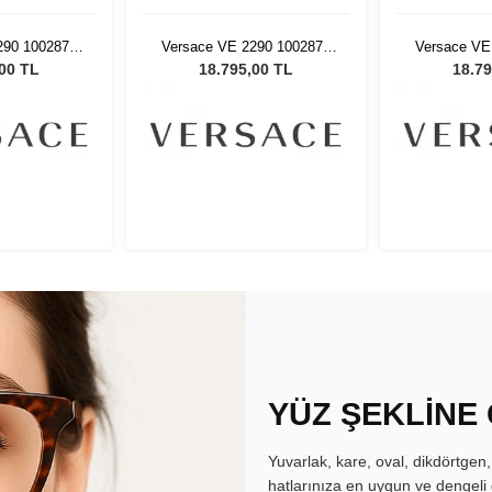
90 100287 -
Versace VE 2290 100287 -
Versace VE
eş Gözlüğü
61 Kadın Güneş Gözlüğü
61 Kadın 
,00 TL
18.795,00 TL
18.79
YÜZ ŞEKLİNE
Yuvarlak, kare, oval, dikdörtgen
hatlarınıza en uygun ve dengeli 