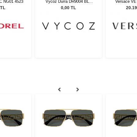
C NG01 4523
Vycoz Durra DR9004 BLK
Versace VE
43-24 51385
56 Kadın 
 TL
0,00 TL
20.19