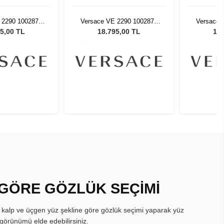
 2290 100287 -
Versace VE 2290 100287 -
Versace 
Güneş Gözlüğü
61 Kadın Güneş Gözlüğü
61 Kadı
5,00 TL
18.795,00 TL
18.
 GÖRE GÖZLÜK SEÇİMİ
, kalp ve üçgen yüz şekline göre gözlük seçimi yaparak yüz
görünümü elde edebilirsiniz.