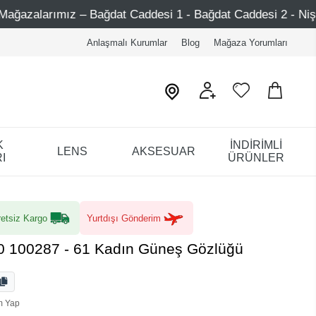
dat Caddesi 1 - Bağdat Caddesi 2 - Nişantaşı – Etiler – At
Anlaşmalı Kurumlar
Blog
Mağaza Yorumları
K
İNDİRİMLİ
LENS
AKSESUAR
I
ÜRÜNLER
etsiz Kargo
Yurtdışı Gönderim
0 100287 - 61 Kadın Güneş Gözlüğü
m Yap