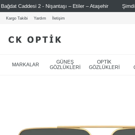
Nişantaşı – Etiler – Ataşehir
Şimdi Üye ol ! 5000 TL üz
Kargo Takibi
Yardım
İletişim
GÜNEŞ
OPTİK
MARKALAR
GÖZLÜKLERİ
GÖZLÜKLERİ