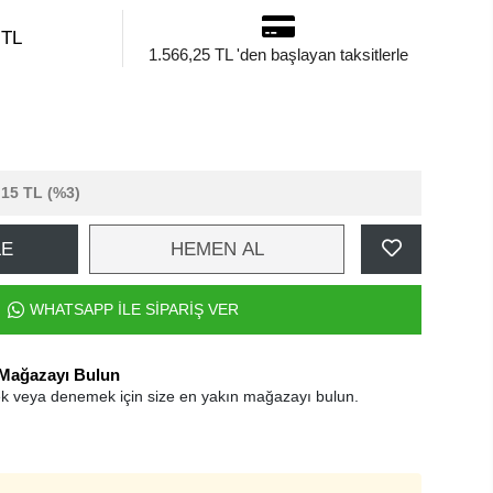
 TL
1.566,25 TL 'den başlayan taksitlerle
,15 TL
(%3)
LE
HEMEN AL
WHATSAPP İLE SİPARİŞ VER
 Mağazayı Bulun
k veya denemek için size en yakın mağazayı bulun.