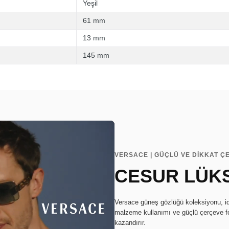
Yeşil
61 mm
13 mm
145 mm
VERSACE | GÜÇLÜ VE DİKKAT ÇE
CESUR LÜKS
Versace güneş gözlüğü koleksiyonu, idd
malzeme kullanımı ve güçlü çerçeve form
kazandırır.