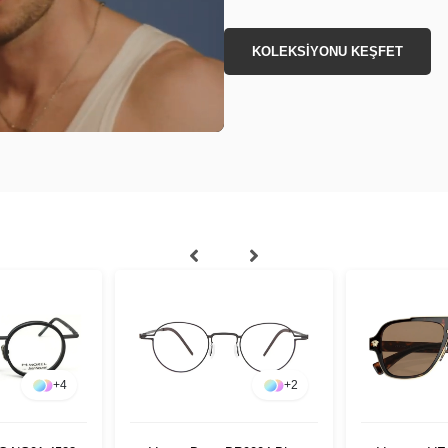
KOLEKSİYONU KEŞFET
+
4
+
2