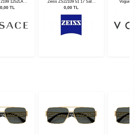
 2199 1252LA -
Zeiss ZS22109 51 17 Satin
Vogue V
Güneş Gözlüğü
Gunmetal 070
0,00 TL
0,00 TL