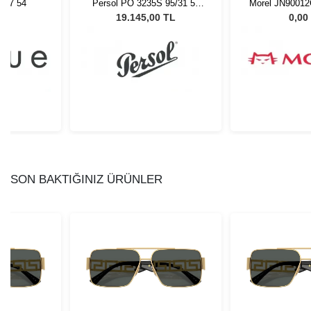
877 54
Persol PO 3235S 95/31 55
Morel JN90012
Unisex Güneş Gözlüğü
L
19.145,00 TL
0,00
SON BAKTIĞINIZ ÜRÜNLER