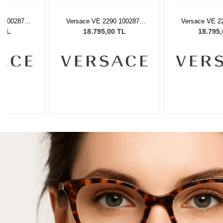
 100287 -
Versace VE 2290 100287 -
Versace VE 22
 Gözlüğü
61 Kadın Güneş Gözlüğü
61 Kadın Gün
0 TL
18.795,00 TL
18.795