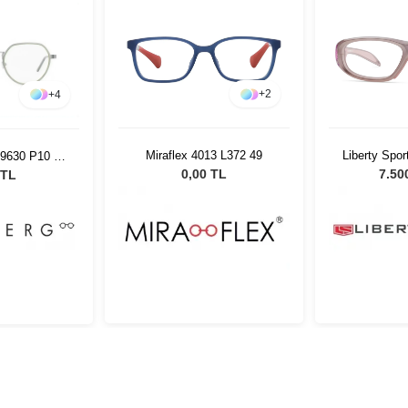
+
2
+
4
Miraflex 4013 L372 49
Liberty Spo
t 9630 P10 50
5
5
0,00 TL
7.50
 TL