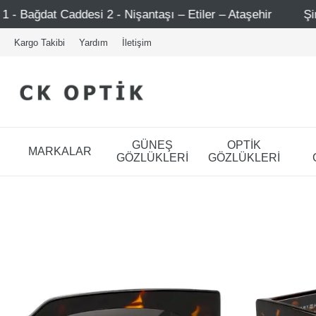
2 - Nişantaşı – Etiler – Ataşehir
Şimdi Üye ol ! 5000 T
Kargo Takibi
Yardım
İletişim
GÜNEŞ
OPTİK
MARKALAR
GÖZLÜKLERİ
GÖZLÜKLERİ