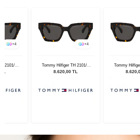
+
4
+
4
TH 2101/S
Tommy Hilfiger TH 2101/S
Tommy Hilfige
ın Güneş
086IR - 52 Kadın Güneş
086IR - 52 K
 TL
8.620,00 TL
8.620,
ü
Gözlüğü
Gözl