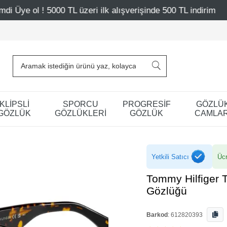
L üzeri ilk alışverişinde 500 TL indirim
Mağazalarımız 
KLİPSLİ
SPORCU
PROGRESİF
GÖZLÜ
GÖZLÜK
GÖZLÜKLERİ
GÖZLÜK
CAMLAR
Yetkili Satıcı
Ücr
Tommy Hilfiger 
Gözlüğü
Barkod
:
612820393