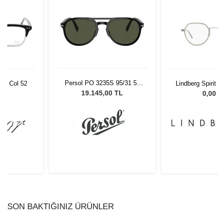
Persol PO 3235S 95/31 55
50 Col 52
Lindberg Spiri
Unisex Güneş Gözlüğü
13
19.145,00 TL
L
0,00
SON BAKTIĞINIZ ÜRÜNLER