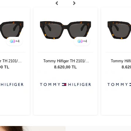
+
4
+
4
r TH 2101/S
Tommy Hilfiger TH 2101/S
Tommy Hilf
adın Güneş
086IR - 52 Kadın Güneş
086IR - 5
00 TL
8.620,00 TL
8.62
üğü
Gözlüğü
Gö