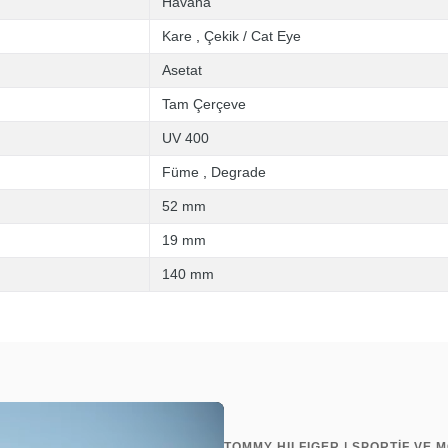
Havana
Kare
,
Çekik / Cat Eye
Asetat
Tam Çerçeve
UV 400
Füme
,
Degrade
52 mm
19 mm
140 mm
TOMMY HILFIGER | SPORTİF VE