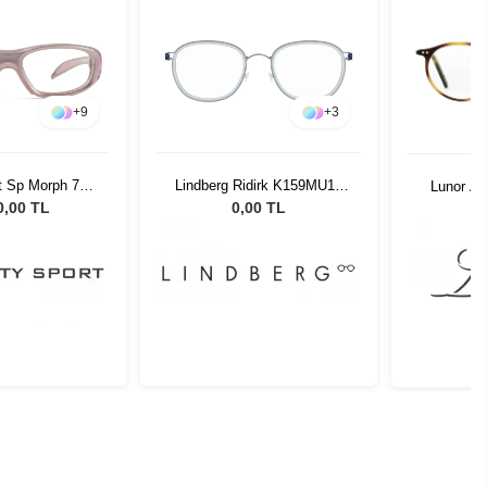
+
9
+
3
rt Sp Morph 771
Lindberg Ridirk K159MU13
Lunor A5
1 O
48
0,00 TL
0,00 TL