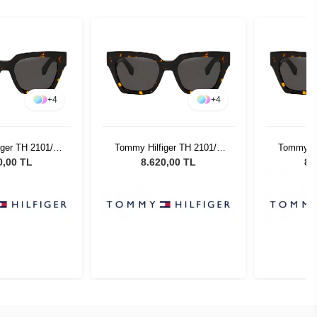
+
4
+
4
iger TH 2101/S
Tommy Hilfiger TH 2101/S
Tommy Hi
2 Kadın Güneş
086IR - 52 Kadın Güneş
086IR -
0,00 TL
8.620,00 TL
8.
zlüğü
Gözlüğü