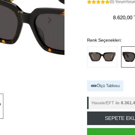
(0) Yorum
Yoru
8.620,00 
Renk Seçenekleri:
Ölçü Tablosu
Havale/EFT ile
8.361,
SEPETE EK