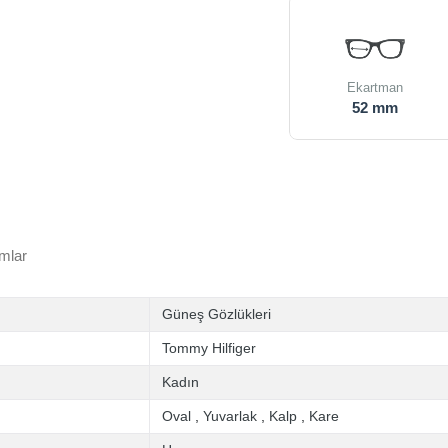
Ekartman
52 mm
mlar
Güneş Gözlükleri
Tommy Hilfiger
Kadın
Oval
,
Yuvarlak
,
Kalp
,
Kare