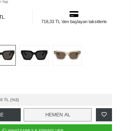
m Yap
TL
718,33 TL 'den başlayan taksitlerle
40 TL
(%3)
LE
HEMEN AL
WHATSAPP İLE SİPARİŞ VER