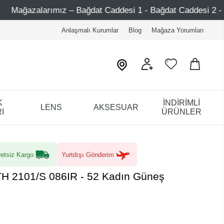
– Bağdat Caddesi 1 - Bağdat Caddesi 2 - Nişantaşı – Etiler 
Anlaşmalı Kurumlar
Blog
Mağaza Yorumları
K
İNDİRİMLİ
LENS
AKSESUAR
I
ÜRÜNLER
etsiz Kargo
Yurtdışı Gönderim
TH 2101/S 086IR - 52 Kadın Güneş