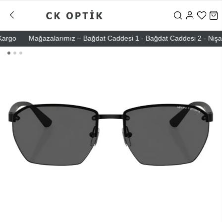
go
Mağazalarımız – Bağdat Caddesi 1 - Bağdat Caddesi 2 - Nişantaşı 