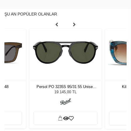
ŞU AN POPÜLER OLANLAR
LV 48
Persol PO 3235S 95/31 55 Unisex
Kili
Güneş Gözlüğü
L
19.145,00 TL