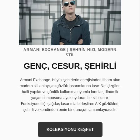
ARMANI EXCHANGE | ŞEHRİN HIZI, MODERN
STİL
GENÇ, CESUR, ŞEHİRLİ
Armani Exchange, büyük şehirlerin enerjisinden ilham alan
modern stil anlayışını gözlük tasarımlarına taşır. Net çizgiler,
hafif yapılar ve günlük kullanıma uyumlu formlar; dinamik
yaşam temposuna ayak uyduran bir stil sunar.
Fonksiyonelliği çağdaş tasarımla birleştiren A|X gözlükleri,
şehirli ve kendinden emin bir duruşun tamamlayıcısıdır.
KOLEKSİYONU KEŞFET