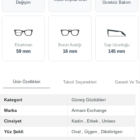
Değişim
Ücretsiz Bakım
Ekartman
Burun Aralığı
Sap Uzunluğu
59 mm
16 mm
145 mm
Ürün Özellikleri
Taksit Seçenekleri
Garanti Ve Te
Kategori
Güneş Gözlükleri
Marka
Armani Exchange
Cinsiyet
Kadın
,
Erkek
,
Unisex
Yüz Şekli
Oval
,
Üçgen
,
Dikdörtgen