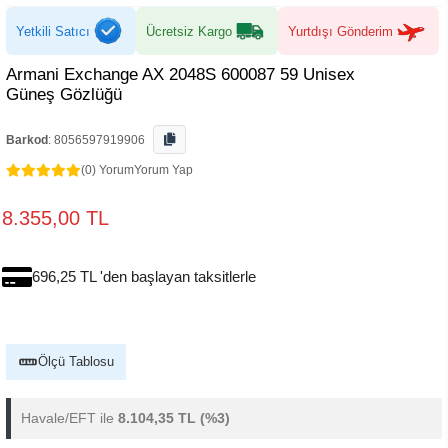
Yetkili Satıcı
Ücretsiz Kargo
Yurtdışı Gönderim
Armani Exchange AX 2048S 600087 59 Unisex
Güneş Gözlüğü
Barkod
:
8056597919906
(0) Yorum
Yorum Yap
8.355,00 TL
696,25 TL 'den başlayan taksitlerle
Ölçü Tablosu
Havale/EFT ile
8.104,35 TL
(%3)