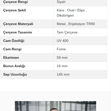
Çerçeve Rengi
Siyah
Çerçeve Şekli
Kare
,
Oval / Elips
,
Dikdörtgen
Çerçeve Materyali
Metal
,
Enjeksiyon TR90
Çerçeve Tasarımı
Tam Çerçeve
Cam Özelliği
UV 400
Cam Rengi
Füme
Ekartman
59 mm
Burun Aralığı
16 mm
Sap Uzunluğu
145 mm