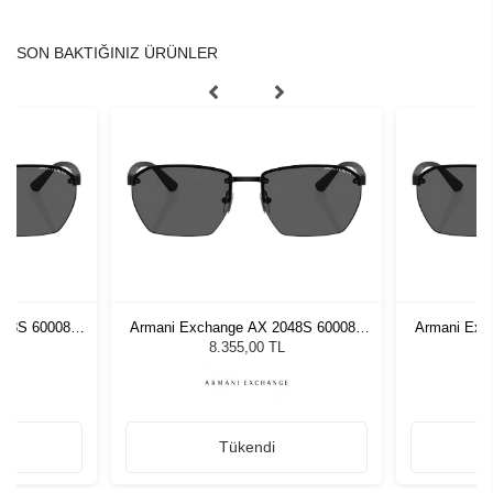
SON BAKTIĞINIZ ÜRÜNLER
048S 600087
Armani Exchange AX 2048S 600087
Armani Exc
Gözlüğü
59 Unisex Güneş Gözlüğü
59 Uni
8.355,00 TL
Tükendi