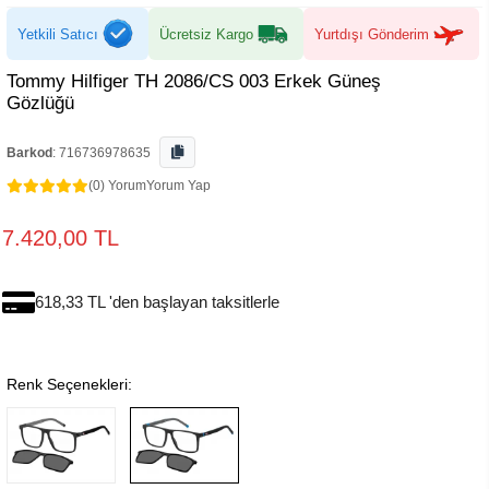
Yetkili Satıcı
Ücretsiz Kargo
Yurtdışı Gönderim
Tommy Hilfiger TH 2086/CS 003 Erkek Güneş
Gözlüğü
Barkod
:
716736978635
(0) Yorum
Yorum Yap
7.420,00 TL
618,33 TL 'den başlayan taksitlerle
Renk Seçenekleri: