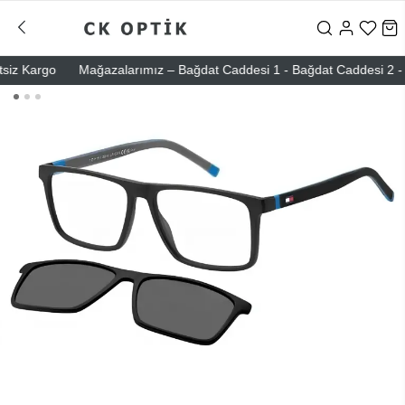
 Kargo
Mağazalarımız – Bağdat Caddesi 1 - Bağdat Caddesi 2 - Nişan