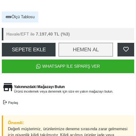
Ölçü Tablosu
Havale/EFT ile
7.197,40 TL
(%3)
SEPETE EKLE
HEMEN AL
WHATSAPP İLE SİPARİŞ VER
Yakınınızdaki Mağazayı Bulun
Ürünü incelemek veya denemek için size en yakın mağazayı bulun.
Paylaş
Önemli:
Değerli müşterimiz, ürünlerimize deneme sırasında zarar gelmemesi
için güvenlik kilidi takılmıştır. Kilidi açılmış ürünler iade veya