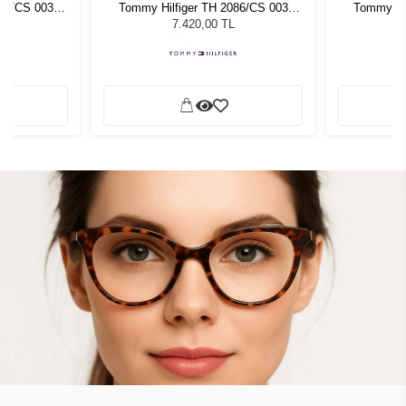
086/CS 003
Tommy Hilfiger TH 2086/CS 003
Tommy Hil
zlüğü
Erkek Güneş Gözlüğü
Erke
7.420,00 TL