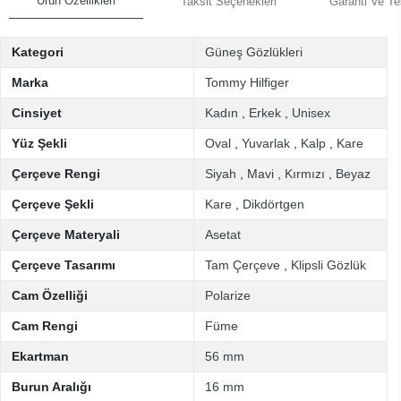
Ürün Özellikleri
Taksit Seçenekleri
Garanti Ve Te
Kategori
Güneş Gözlükleri
Marka
Tommy Hilfiger
Cinsiyet
Kadın
,
Erkek
,
Unisex
Yüz Şekli
Oval
,
Yuvarlak
,
Kalp
,
Kare
Çerçeve Rengi
Siyah
,
Mavi
,
Kırmızı
,
Beyaz
Çerçeve Şekli
Kare
,
Dikdörtgen
Çerçeve Materyali
Asetat
Çerçeve Tasarımı
Tam Çerçeve
,
Klipsli Gözlük
Cam Özelliği
Polarize
Cam Rengi
Füme
Ekartman
56 mm
Burun Aralığı
16 mm