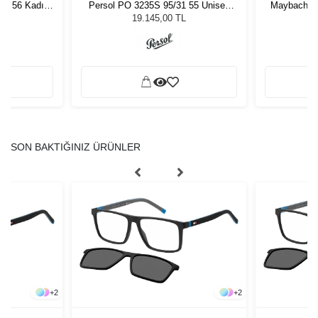
 - 56 Kadın
Persol PO 3235S 95/31 55 Unisex
Maybach T
ğü
Güneş Gözlüğü
19.145,00 TL
SON BAKTIĞINIZ ÜRÜNLER
+
2
+
2