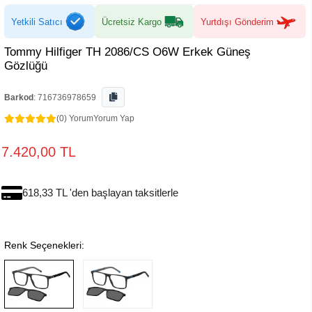
Yetkili Satıcı
Ücretsiz Kargo
Yurtdışı Gönderim
Tommy Hilfiger TH 2086/CS O6W Erkek Güneş
Gözlüğü
Barkod
:
716736978659
(0) Yorum
Yorum Yap
7.420,00 TL
618,33 TL 'den başlayan taksitlerle
Renk Seçenekleri: