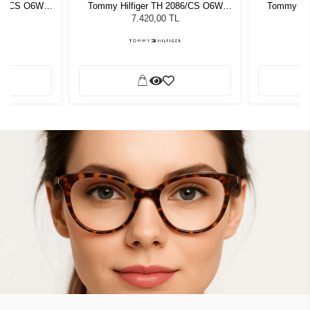
086/CS O6W
Tommy Hilfiger TH 2086/CS O6W
Tommy Hil
zlüğü
Erkek Güneş Gözlüğü
Erke
7.420,00 TL