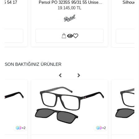
005 54 17
Persol PO 3235S 95/31 55 Unisex
Silhouet
Güneş Gözlüğü
19.145,00 TL
SON BAKTIĞINIZ ÜRÜNLER
+
2
+
2