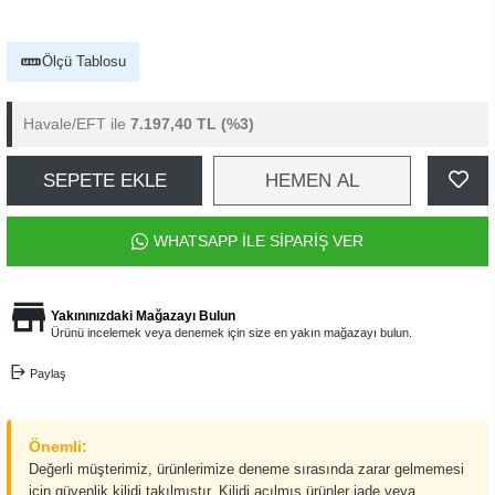
Ölçü Tablosu
Havale/EFT ile
7.197,40 TL
(%3)
SEPETE EKLE
HEMEN AL
WHATSAPP İLE SİPARİŞ VER
Yakınınızdaki Mağazayı Bulun
Ürünü incelemek veya denemek için size en yakın mağazayı bulun.
Paylaş
Önemli:
Değerli müşterimiz, ürünlerimize deneme sırasında zarar gelmemesi
için güvenlik kilidi takılmıştır. Kilidi açılmış ürünler iade veya