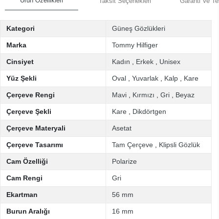
Ürün Özellikleri
Taksit Seçenekleri
Garanti Ve Te
Kategori
Güneş Gözlükleri
Marka
Tommy Hilfiger
Cinsiyet
Kadın
,
Erkek
,
Unisex
Yüz Şekli
Oval
,
Yuvarlak
,
Kalp
,
Kare
Çerçeve Rengi
Mavi
,
Kırmızı
,
Gri
,
Beyaz
Çerçeve Şekli
Kare
,
Dikdörtgen
Çerçeve Materyali
Asetat
Çerçeve Tasarımı
Tam Çerçeve
,
Klipsli Gözlük
Cam Özelliği
Polarize
Cam Rengi
Gri
Ekartman
56 mm
Burun Aralığı
16 mm