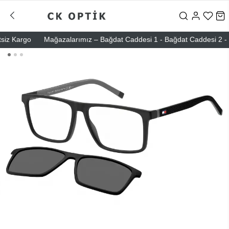
 Kargo
Mağazalarımız – Bağdat Caddesi 1 - Bağdat Caddesi 2 - Nişan