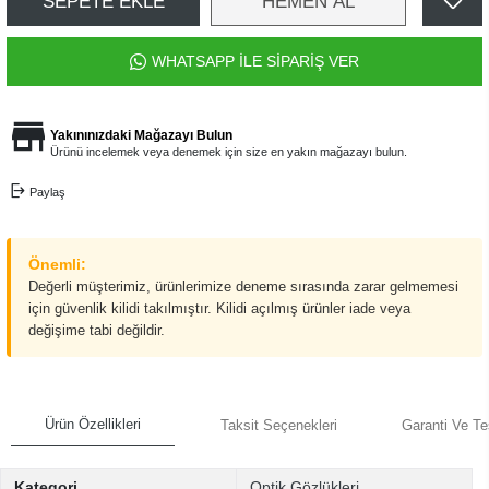
SEPETE EKLE
HEMEN AL
WHATSAPP İLE SİPARİŞ VER
Yakınınızdaki Mağazayı Bulun
Ürünü incelemek veya denemek için size en yakın mağazayı bulun.
Paylaş
Önemli:
Değerli müşterimiz, ürünlerimize deneme sırasında zarar gelmemesi
için güvenlik kilidi takılmıştır. Kilidi açılmış ürünler iade veya
değişime tabi değildir.
Ürün Özellikleri
Taksit Seçenekleri
Garanti Ve Te
Kategori
Optik Gözlükleri