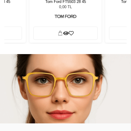
 28 45
Tom Ford FT5503 28 45
Tom F
0,00 TL