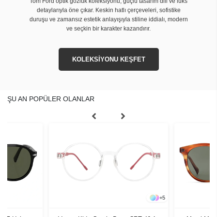
Tom Ford optik gözlük koleksiyonu, güçlü tasarım dili ve lüks
detaylarıyla öne çıkar. Keskin hatlı çerçeveleri, sofistike
duruşu ve zamansız estetik anlayışıyla stiline iddialı, modern
ve seçkin bir karakter kazandırır.
KOLEKSİYONU KEŞFET
ŞU AN POPÜLER OLANLAR
+
5