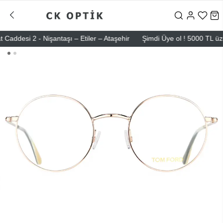
esi 2 - Nişantaşı – Etiler – Ataşehir
Şimdi Üye ol ! 5000 TL üzeri il