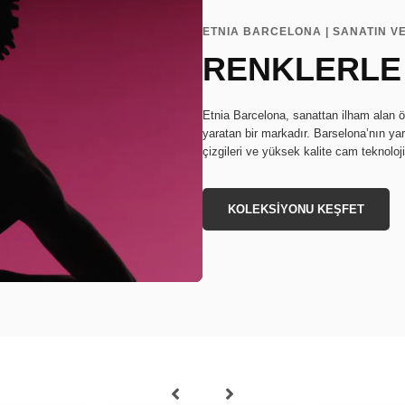
ETNIA BARCELONA | SANATIN V
RENKLERLE
Etnia Barcelona, sanattan ilham alan ö
yaratan bir markadır. Barselona’nın ya
çizgileri ve yüksek kalite cam teknoloj
KOLEKSİYONU KEŞFET