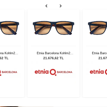
ona Kohlm2
Etnia Barcelona Kohlm2
Etnia Bar
 59
BLHV 59
BL
,62 TL
21.676,62 TL
21.67