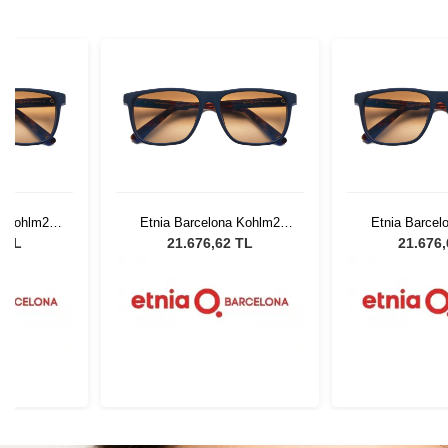
a Kohlm2
Etnia Barcelona Kohlm2
Etnia Barcel
9
BLHV 59
BLHV
2 TL
21.676,62 TL
21.676