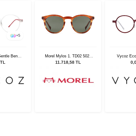
+
5
entle Benn
Morel Mylos 1. TD02 5021
Vycoz Eco
17 135
Unisex Güneş Gözlüğü
RED 46
 TL
11.718,58 TL
0,