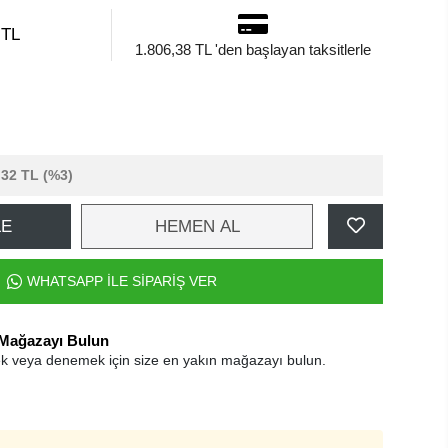
 TL
1.806,38 TL 'den başlayan taksitlerle
,32 TL
(%3)
LE
HEMEN AL
WHATSAPP İLE SİPARİŞ VER
 Mağazayı Bulun
k veya denemek için size en yakın mağazayı bulun.