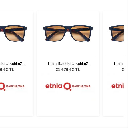
celona Kohlm2
Etnia Barcelona Kohlm2
Etnia B
HV 59
BLHV 59
6,62 TL
21.676,62 TL
21.