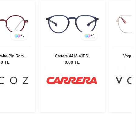
+
5
+
4
wire-Pin Roro
Carrera 4418 4JP51
Vogue 
-22 51526
00 TL
0,00 TL