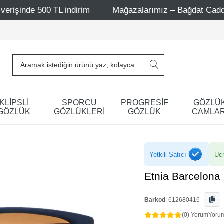
 indirim
Mağazalarımız – Bağdat Caddesi 1 - Bağdat Cad
KLİPSLİ
SPORCU
PROGRESİF
GÖZLÜ
GÖZLÜK
GÖZLÜKLERİ
GÖZLÜK
CAMLAR
Yetkili Satıcı
Ücr
Etnia Barcelon
Barkod
:
612680416
(0) Yorum
Yoru