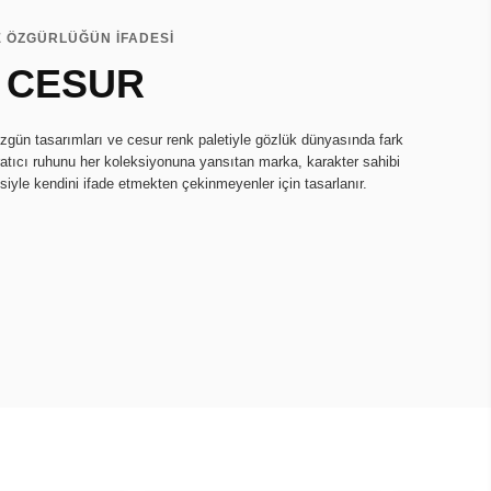
E ÖZGÜRLÜĞÜN İFADESİ
 CESUR
zgün tasarımları ve cesur renk paletiyle gözlük dünyasında fark
ratıcı ruhunu her koleksiyonuna yansıtan marka, karakter sahibi
isiyle kendini ifade etmekten çekinmeyenler için tasarlanır.