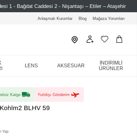
desi 2 - Nişantaşı – Etiler – Ataşehir
750 TL Üzeri Al
Anlaşmalı Kurumlar
Blog
Mağaza Yorumları
K
İNDİRİMLİ
LENS
AKSESUAR
I
ÜRÜNLER
etsiz Kargo
Yurtdışı Gönderim
a Kohlm2 BLHV 59
m Yap