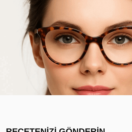
REÇETENİZİ GÖNDERİN