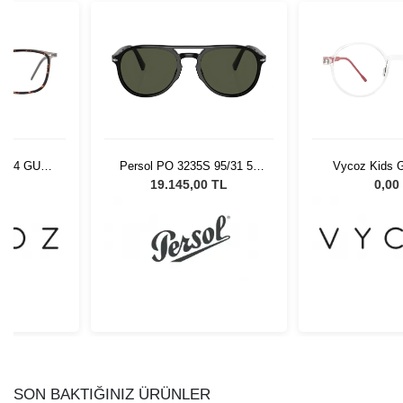
9404 GUN-
Persol PO 3235S 95/31 55
Vycoz Kids G
-19
Unisex Güneş Gözlüğü
CRT 46-
L
19.145,00 TL
0,00
SON BAKTIĞINIZ ÜRÜNLER