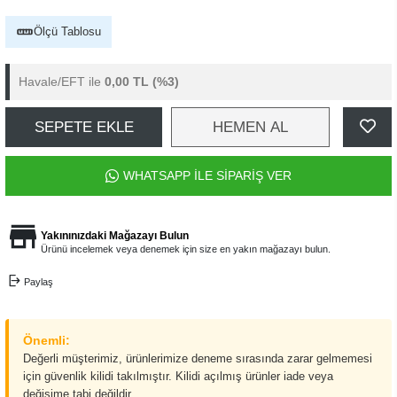
Ölçü Tablosu
Havale/EFT ile
0,00 TL
(%3)
SEPETE EKLE
HEMEN AL
WHATSAPP İLE SİPARİŞ VER
Yakınınızdaki Mağazayı Bulun
Ürünü incelemek veya denemek için size en yakın mağazayı bulun.
Paylaş
Önemli:
Değerli müşterimiz, ürünlerimize deneme sırasında zarar gelmemesi
için güvenlik kilidi takılmıştır. Kilidi açılmış ürünler iade veya
değişime tabi değildir.