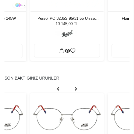
+
5
6 45 145W
Persol PO 3235S 95/31 55 Unisex
Flair M
Güneş Gözlüğü
19.145,00 TL
SON BAKTIĞINIZ ÜRÜNLER