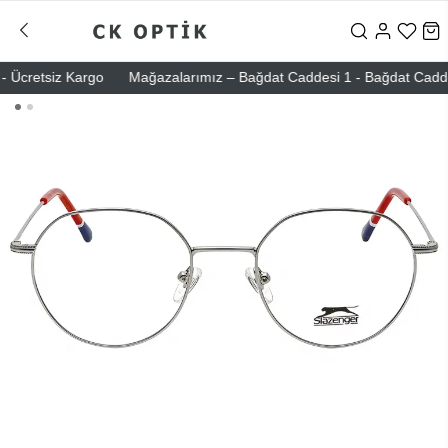
Ücretsiz Kargo
Mağazalarımız – Bağdat Caddesi 1 - Bağdat Caddesi 2 