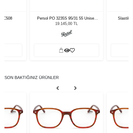
5 C508
Persol PO 3235S 95/31 55 Unisex
Slastik 
Güneş Gözlüğü
19.145,00 TL
SON BAKTIĞINIZ ÜRÜNLER