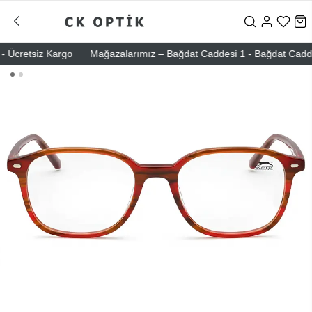
Ücretsiz Kargo
Mağazalarımız – Bağdat Caddesi 1 - Bağdat Caddesi 2 