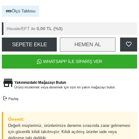
Ölçü Tablosu
Havale/EFT ile
0,00 TL
(%3)
SEPETE EKLE
HEMEN AL
WHATSAPP İLE SİPARİŞ VER
Yakınınızdaki Mağazayı Bulun
Ürünü incelemek veya denemek için size en yakın mağazayı bulun.
Paylaş
Önemli:
Değerli müşterimiz, ürünlerimize deneme sırasında zarar gelmemesi
için güvenlik kilidi takılmıştır. Kilidi açılmış ürünler iade veya
değişime tabi değildir.