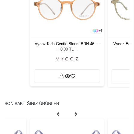
+
4
Vycoz Kids Gentle Bloom BRN 46-19
Morel JN90011C MG22 4723 Unisex
Vycoz Ecow
Güneş Gözlüğü
135
16.486,77 TL
0,00 TL
SON BAKTIĞINIZ ÜRÜNLER