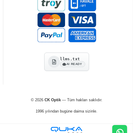
llms.txt
AI READY
© 2026
CK Optik
— Tüm hakları saklıdır.
1996 yılından bugüne daima sizinle.