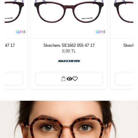
+
3
+
3
55 47 17
Skechers SE1662 055 47 17
Skecher
0,00 TL