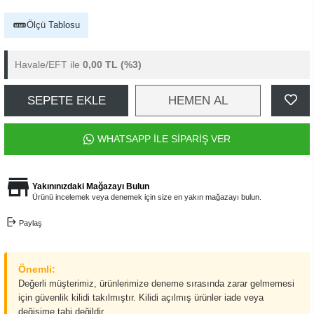
Ölçü Tablosu
Havale/EFT ile
0,00 TL
(%3)
SEPETE EKLE
HEMEN AL
WHATSAPP İLE SİPARİŞ VER
Yakınınızdaki Mağazayı Bulun
Ürünü incelemek veya denemek için size en yakın mağazayı bulun.
Paylaş
Önemli:
Değerli müşterimiz, ürünlerimize deneme sırasında zarar gelmemesi
için güvenlik kilidi takılmıştır. Kilidi açılmış ürünler iade veya
değişime tabi değildir.