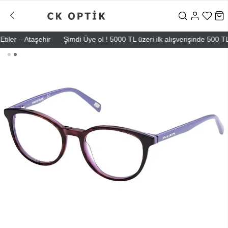
r – Ataşehir
Şimdi Üye ol ! 5000 TL üzeri ilk alışverişinde 500 TL in