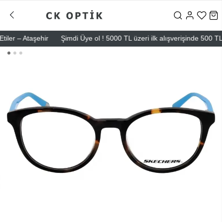
r – Ataşehir
Şimdi Üye ol ! 5000 TL üzeri ilk alışverişinde 500 TL ind