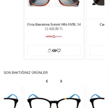
Etnia Barcelona Sunset Hills HVBL 54
Lindberg Spirit 9571 10 50 135
Carti
21.432,80 TL
0,00 TL
Tükendi
SON BAKTIĞINIZ ÜRÜNLER