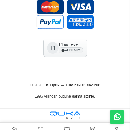
llms.txt
AI READY
© 2026
CK Optik
— Tüm hakları saklıdır.
1996 yılından bugüne daima sizinle.