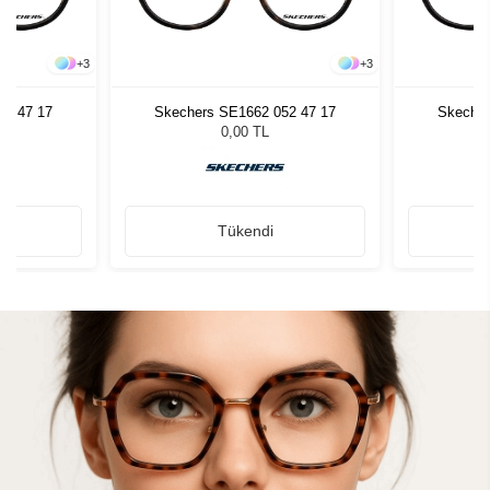
+
3
+
3
52 47 17
Skechers SE1662 052 47 17
Skecher
0,00 TL
Tükendi