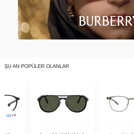
ŞU AN POPÜLER OLANLAR
+
4