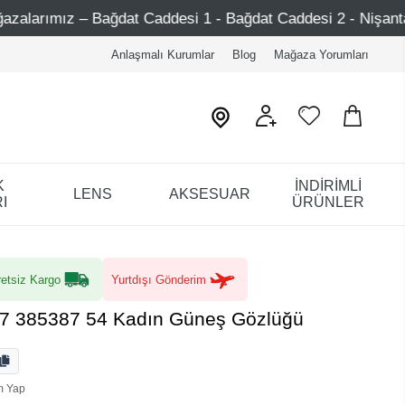
Caddesi 1 - Bağdat Caddesi 2 - Nişantaşı – Etiler – Ataşeh
Anlaşmalı Kurumlar
Blog
Mağaza Yorumları
K
İNDİRİMLİ
LENS
AKSESUAR
I
ÜRÜNLER
etsiz Kargo
Yurtdışı Gönderim
07 385387 54 Kadın Güneş Gözlüğü
m Yap