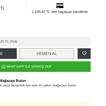
 TL
1.160,42 TL 'den başlayan taksitlerle
,25 TL
(%3)
LE
HEMEN AL
WHATSAPP İLE SİPARİŞ VER
 Mağazayı Bulun
k veya denemek için size en yakın mağazayı bulun.