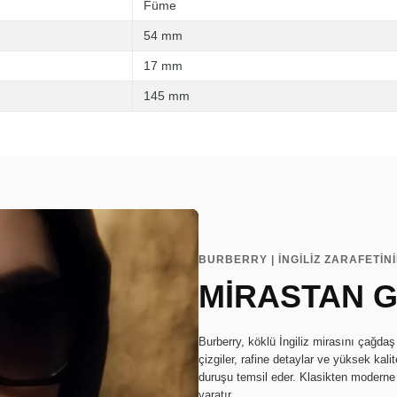
Füme
54 mm
17 mm
145 mm
BURBERRY | İNGİLİZ ZARAFETİ
MİRASTAN G
Burberry, köklü İngiliz mirasını çağdaş 
çizgiler, rafine detaylar ve yüksek kali
duruşu temsil eder. Klasikten moderne 
yaratır.