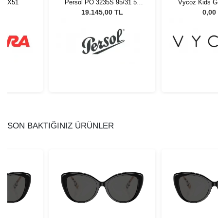
 BLX51
Persol PO 3235S 95/31 55
Vycoz Kids Ge
Unisex Güneş Gözlüğü
Windy GR
L
19.145,00 TL
0,00
SON BAKTIĞINIZ ÜRÜNLER