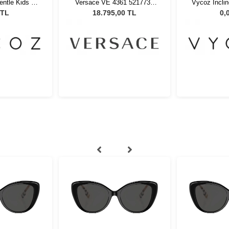
ntle Kids 2
Versace VE 4361 521773 -
Vycoz Incli
Y 47-19
53 Kadın Güneş Gözlüğü
48-2
 TL
18.795,00 TL
0,