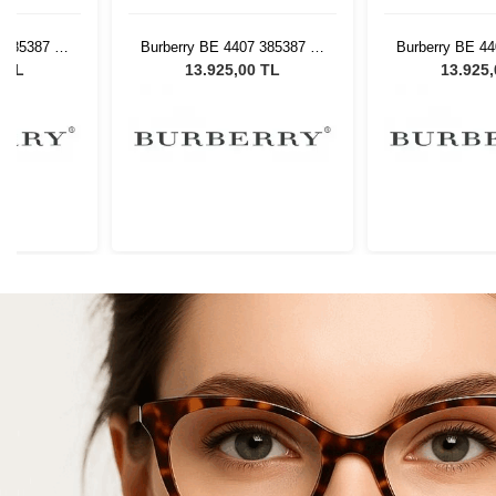
 385387 54
Burberry BE 4407 385387 54
Burberry BE 44
Gözlüğü
Kadın Güneş Gözlüğü
Kadın Güne
0 TL
13.925,00 TL
13.925