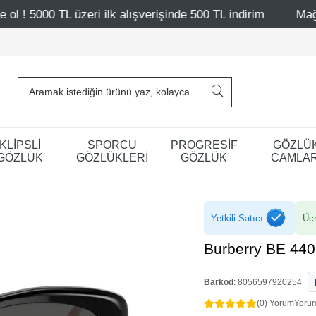
lk alışverişinde 500 TL indirim
Mağazalarımız – Bağdat 
KLİPSLİ
SPORCU
PROGRESİF
GÖZLÜ
GÖZLÜK
GÖZLÜKLERİ
GÖZLÜK
CAMLAR
Yetkili Satıcı
Ücr
Burberry BE 44
Barkod
:
8056597920254
(0) Yorum
Yoru