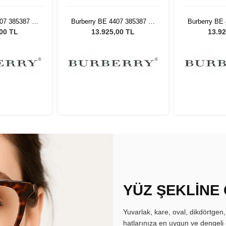
07 385387 54
Burberry BE 4407 385387 54
Burberry BE
ş Gözlüğü
Kadın Güneş Gözlüğü
Kadın Gü
,00 TL
13.925,00 TL
13.92
YÜZ ŞEKLİNE
Yuvarlak, kare, oval, dikdörtgen
hatlarınıza en uygun ve dengeli 