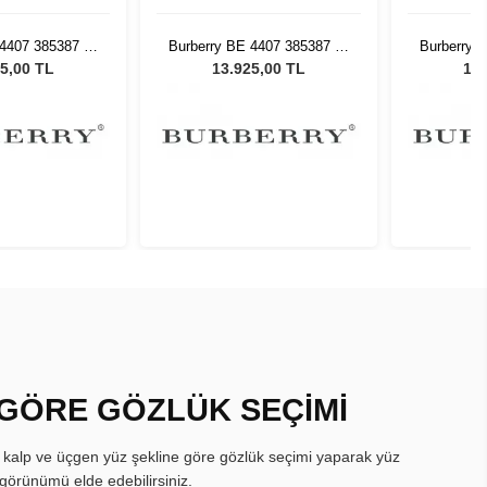
 4407 385387 54
Burberry BE 4407 385387 54
Burberry 
neş Gözlüğü
Kadın Güneş Gözlüğü
Kadın 
5,00 TL
13.925,00 TL
13.
 GÖRE GÖZLÜK SEÇİMİ
, kalp ve üçgen yüz şekline göre gözlük seçimi yaparak yüz
görünümü elde edebilirsiniz.