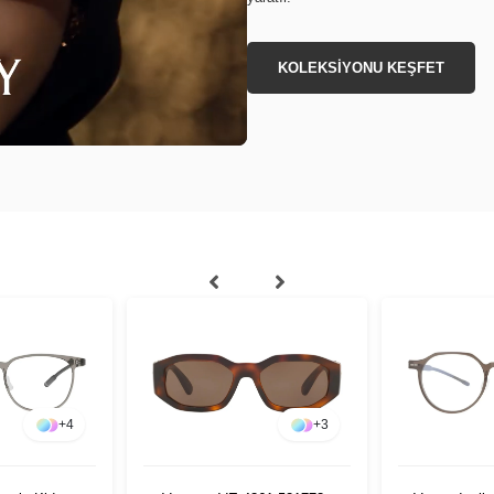
KOLEKSİYONU KEŞFET
+
4
+
3