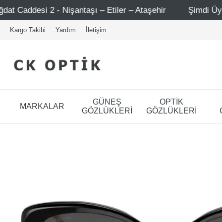
ntaşı – Etiler – Ataşehir
Şimdi Üye ol ! 5000 TL üzeri i
Kargo Takibi
Yardım
İletişim
GÜNEŞ
OPTİK
MARKALAR
GÖZLÜKLERİ
GÖZLÜKLERİ