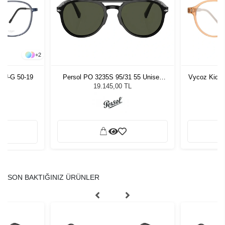
+
2
LU-G 50-19
Persol PO 3235S 95/31 55 Unisex
Vycoz Kids 
Güneş Gözlüğü
19.145,00 TL
SON BAKTIĞINIZ ÜRÜNLER