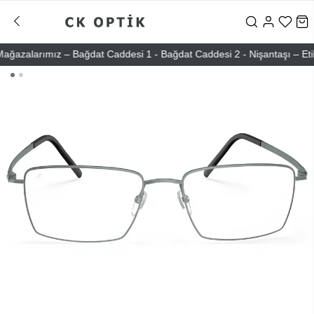
zalarımız – Bağdat Caddesi 1 - Bağdat Caddesi 2 - Nişantaşı – Etiler 