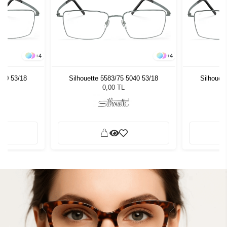
+
4
+
4
040 53/18
Silhouette 5583/75 5040 53/18
Silhouet
0,00 TL