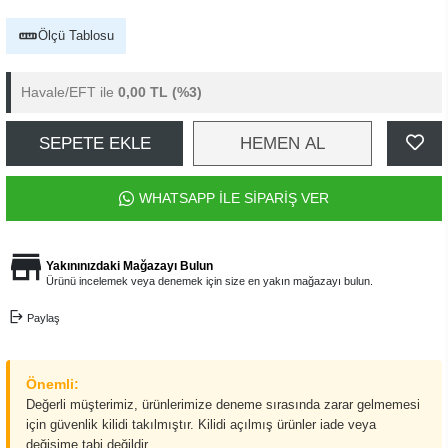
Ölçü Tablosu
Havale/EFT ile
0,00 TL
(%3)
SEPETE EKLE
HEMEN AL
WHATSAPP İLE SİPARİŞ VER
Yakınınızdaki Mağazayı Bulun
Ürünü incelemek veya denemek için size en yakın mağazayı bulun.
Paylaş
Önemli:
Değerli müşterimiz, ürünlerimize deneme sırasında zarar gelmemesi
için güvenlik kilidi takılmıştır. Kilidi açılmış ürünler iade veya
değişime tabi değildir.