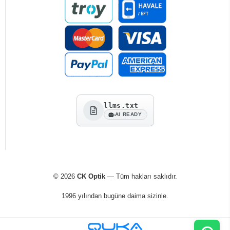
llms.txt
AI READY
© 2026
CK Optik
— Tüm hakları saklıdır.
1996 yılından bugüne daima sizinle.