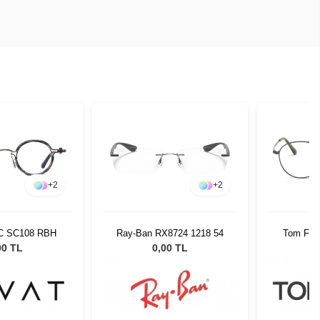
+
2
+
2
 C SC108 RBH
Ray-Ban RX8724 1218 54
Tom For
00 TL
0,00 TL