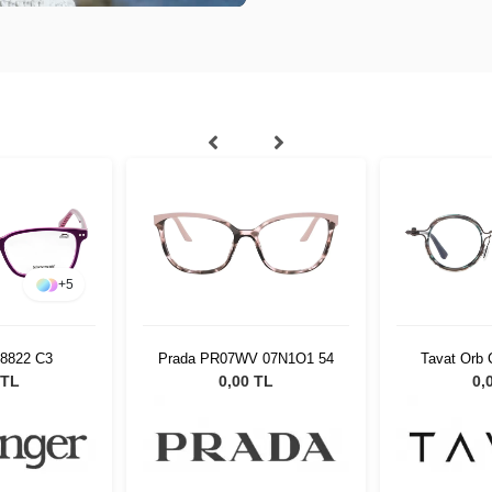
+
5
 8822 C3
Prada PR07WV 07N1O1 54
Tavat Orb
 TL
0,00 TL
0,