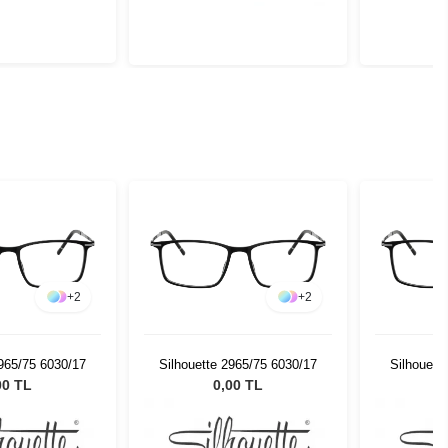
+
2
+
2
2965/75 6030/17
Silhouette 2965/75 6030/17
Silhouett
00 TL
0,00 TL