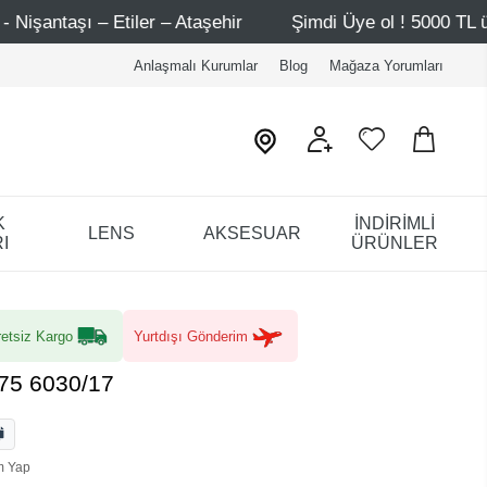
r – Ataşehir
Şimdi Üye ol ! 5000 TL üzeri ilk alışveriş
Anlaşmalı Kurumlar
Blog
Mağaza Yorumları
K
İNDİRİMLİ
LENS
AKSESUAR
I
ÜRÜNLER
etsiz Kargo
Yurtdışı Gönderim
/75 6030/17
m Yap