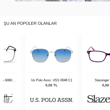
ŞU AN POPÜLER OLANLAR
4/75 6060
Us Polo Assn. USS 0048 C1
Slazenger
L
0,00 TL
0,00