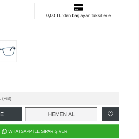
0,00 TL 'den başlayan taksitlerle
L
(%3)
LE
HEMEN AL
WHATSAPP İLE SİPARİŞ VER