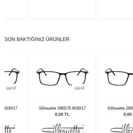
SON BAKTIĞINIZ ÜRÜNLER
+
2
+
2
75 6030/17
Silhouette 2965/75 6030/17
Silhouette 296
L
0,00 TL
0,00