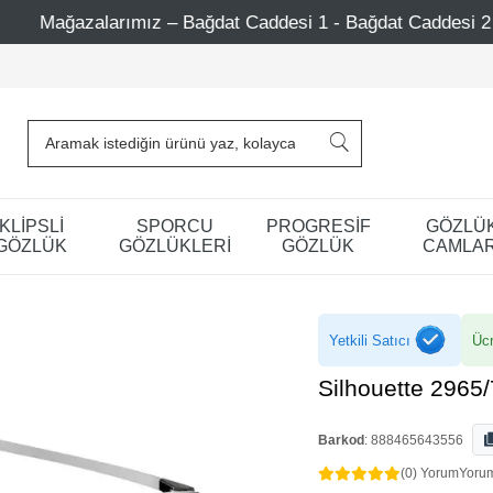
z – Bağdat Caddesi 1 - Bağdat Caddesi 2 - Nişantaşı – Etile
KLİPSLİ
SPORCU
PROGRESİF
GÖZLÜ
GÖZLÜK
GÖZLÜKLERİ
GÖZLÜK
CAMLAR
Yetkili Satıcı
Ücr
Silhouette 2965
Barkod
:
888465643556
(0) Yorum
Yoru