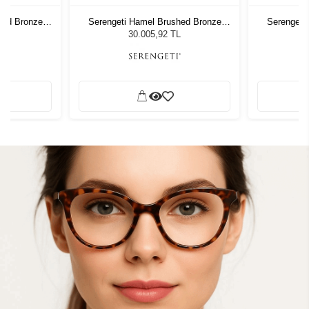
hed Bronze
Serengeti Hamel Brushed Bronze
Serengeti
 Gözlüğü
8928 Unisex Güneş Gözlüğü
8928 Un
L
30.005,92 TL