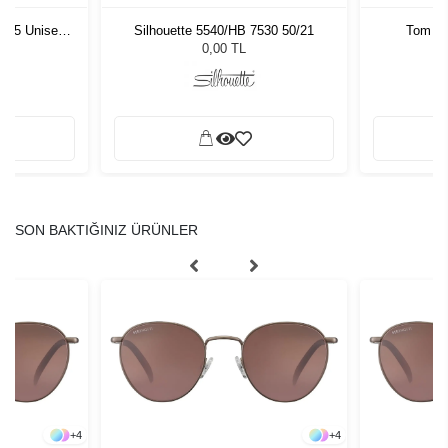
1 55 Unisex
Silhouette 5540/HB 7530 50/21
Tom Fo
ğü
L
0,00 TL
SON BAKTIĞINIZ ÜRÜNLER
+
4
+
4