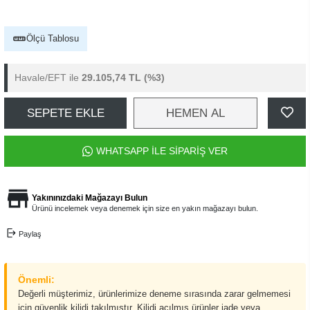
Ölçü Tablosu
Havale/EFT ile
29.105,74 TL
(%3)
SEPETE EKLE
HEMEN AL
WHATSAPP İLE SİPARİŞ VER
Yakınınızdaki Mağazayı Bulun
Ürünü incelemek veya denemek için size en yakın mağazayı bulun.
Paylaş
Önemli:
Değerli müşterimiz, ürünlerimize deneme sırasında zarar gelmemesi
için güvenlik kilidi takılmıştır. Kilidi açılmış ürünler iade veya