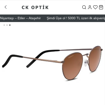
aşı – Etiler – Ataşehir
Şimdi Üye ol ! 5000 TL üzeri ilk alışverişind