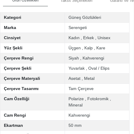
Ürün Özellikleri
Taksit Seçenekleri
Garanti Ve Te
Kategori
Güneş Gözlükleri
Marka
Serengeti
Cinsiyet
Kadın
,
Erkek
,
Unisex
Yüz Şekli
Üçgen
,
Kalp
,
Kare
Çerçeve Rengi
Siyah
,
Kahverengi
Çerçeve Şekli
Yuvarlak
,
Oval / Elips
Çerçeve Materyali
Asetat
,
Metal
Çerçeve Tasarımı
Tam Çerçeve
Cam Özelliği
Polarize
,
Fotokromik
,
Mineral
Cam Rengi
Kahverengi
Ekartman
50 mm