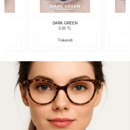
N
DARK GREEN
0,00 TL
Tükendi