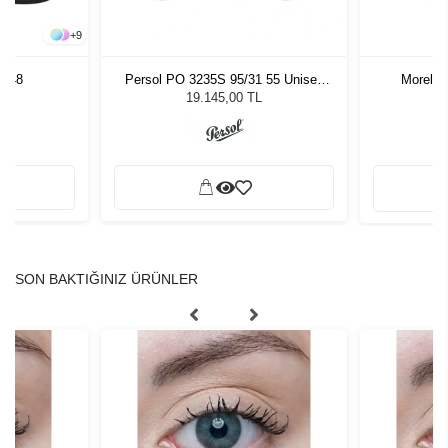
+
9
4 48
Persol PO 3235S 95/31 55 Unisex
Morel 
Güneş Gözlüğü
19.145,00 TL
SON BAKTIĞINIZ ÜRÜNLER