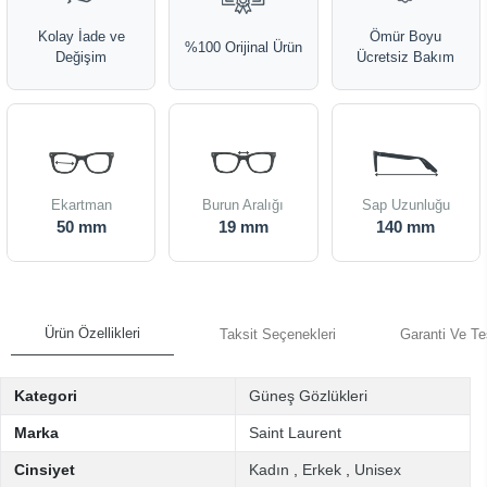
Kolay İade ve
Ömür Boyu
%100 Orijinal Ürün
Değişim
Ücretsiz Bakım
Ekartman
Burun Aralığı
Sap Uzunluğu
50 mm
19 mm
140 mm
Ürün Özellikleri
Taksit Seçenekleri
Garanti Ve Te
Kategori
Güneş Gözlükleri
Marka
Saint Laurent
Cinsiyet
Kadın
,
Erkek
,
Unisex