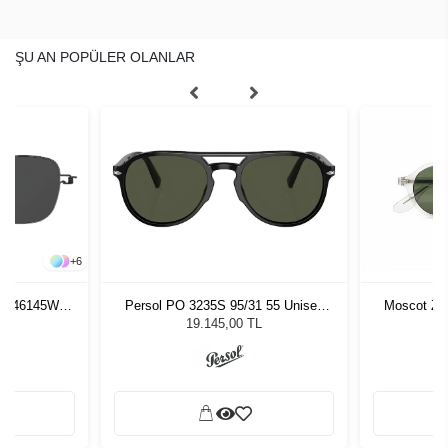
ŞU AN POPÜLER OLANLAR
+
6
U9 46145W
Persol PO 3235S 95/31 55 Unisex
Moscot Zol
zlüğü
Güneş Gözlüğü
L
19.145,00 TL