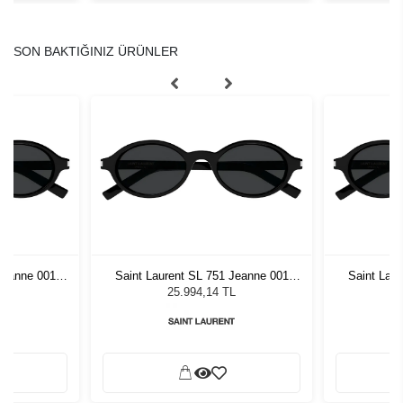
SON BAKTIĞINIZ ÜRÜNLER
Jeanne 001
Saint Laurent SL 751 Jeanne 001
Saint Lau
zlüğü
Kadın Güneş Gözlüğü
Kadı
L
25.994,14 TL