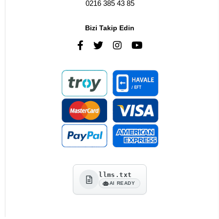
0216 385 43 85
Bizi Takip Edin
llms.txt
AI READY