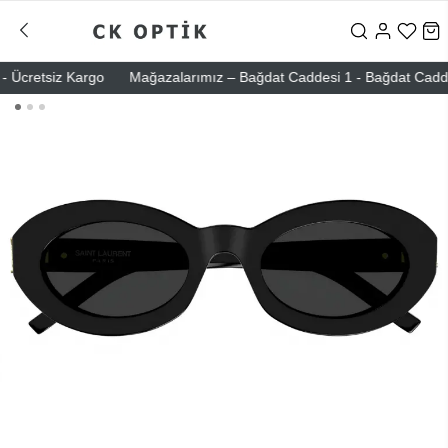
Ücretsiz Kargo
Mağazalarımız – Bağdat Caddesi 1 - Bağdat Caddesi 2