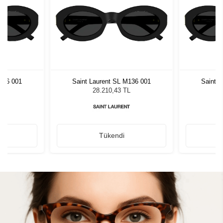
136 001
Saint Laurent SL M136 001
Saint 
L
28.210,43 TL
Tükendi