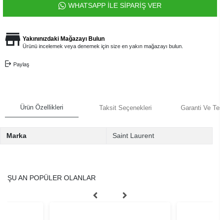
WHATSAPP İLE SİPARİŞ VER
Yakınınızdaki Mağazayı Bulun
Ürünü incelemek veya denemek için size en yakın mağazayı bulun.
Paylaş
Ürün Özellikleri
Taksit Seçenekleri
Garanti Ve Te
Marka
Saint Laurent
ŞU AN POPÜLER OLANLAR