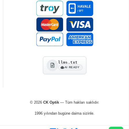
llms.txt
AI READY
© 2026
CK Optik
— Tüm hakları saklıdır.
1996 yılından bugüne daima sizinle.