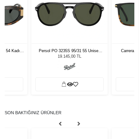
7 - 54 Kadın
Persol PO 3235S 95/31 55 Unisex
Carrera 3
ğü
Güneş Gözlüğü
L
19.145,00 TL
SON BAKTIĞINIZ ÜRÜNLER