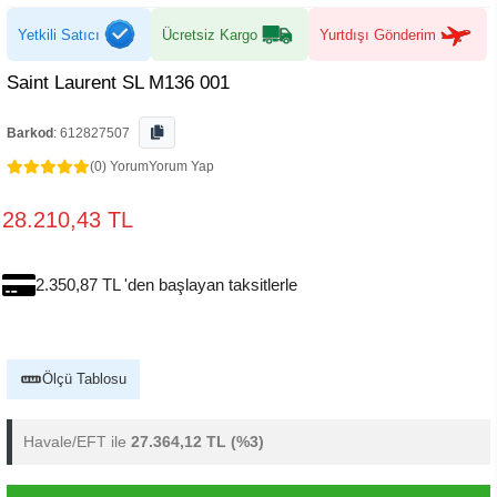
Yetkili Satıcı
Ücretsiz Kargo
Yurtdışı Gönderim
Saint Laurent SL M136 001
Barkod
:
612827507
(0) Yorum
Yorum Yap
28.210,43 TL
2.350,87 TL 'den başlayan taksitlerle
Ölçü Tablosu
Havale/EFT ile
27.364,12 TL
(%3)