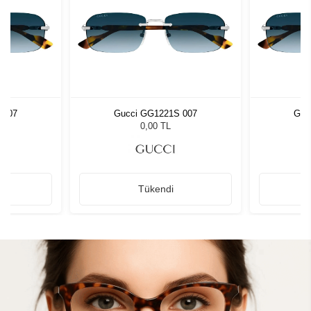
 007
Gucci GG1221S 007
Guc
0,00 TL
Tükendi