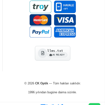
llms.txt
AI READY
© 2026
CK Optik
— Tüm hakları saklıdır.
1996 yılından bugüne daima sizinle.