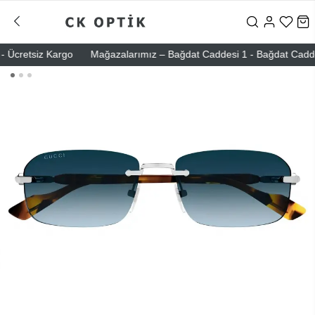
Ücretsiz Kargo
Mağazalarımız – Bağdat Caddesi 1 - Bağdat Caddesi 2 