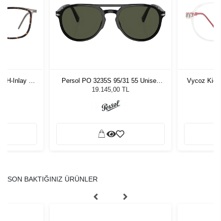
-H-Inlay 53-
Persol PO 3235S 95/31 55 Unisex
Vycoz Kids
Güneş Gözlüğü
19.145,00 TL
SON BAKTIĞINIZ ÜRÜNLER