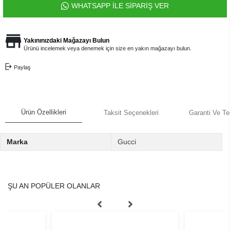
WHATSAPP İLE SİPARİŞ VER
Yakınınızdaki Mağazayı Bulun
Ürünü incelemek veya denemek için size en yakın mağazayı bulun.
Paylaş
Ürün Özellikleri
Taksit Seçenekleri
Garanti Ve Te
Marka
Gucci
ŞU AN POPÜLER OLANLAR