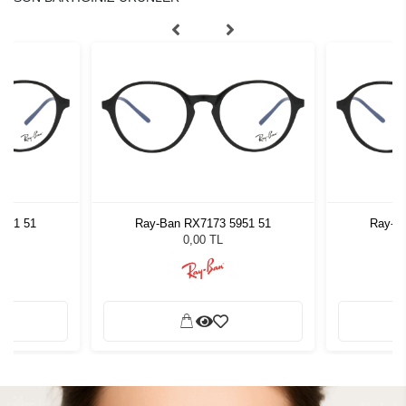
951 51
Ray-Ban RX7173 5951 51
Ray-B
0,00 TL