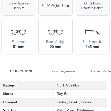
Kolay İade ve
Ömür Boyu
%100 Orijinal Ürün
Değişim
Ücretsiz Bakım
Ekartman
Burun Aralığı
Sap Uzunluğu
51 mm
20 mm
145 mm
Ürün Özellikleri
Taksit Seçenekleri
Garanti Ve Te
Kategori
Optik Gözlükleri
Marka
Ray-Ban
Cinsiyet
Kadın
,
Erkek
,
Unisex
Yüz Şekli
Kalp
,
Kare
,
Dikdörtgen