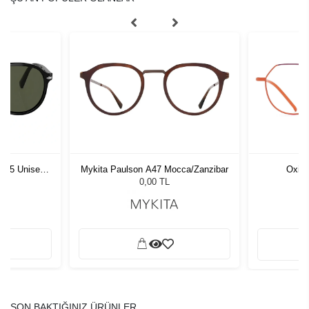
1 55 Unisex
Mykita Paulson A47 Mocca/Zanzibar
Oxibi
ğü
L
0,00 TL
SON BAKTIĞINIZ ÜRÜNLER