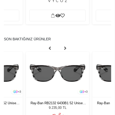
SON BAKTIĞINIZ ÜRÜNLER
+
3
+
3
1 52 Unisex
Ray-Ban RB2132 6430B1 52 Unisex
Ray-Ban RB
ğü
Güneş Gözlüğü
G
9.235,00 TL