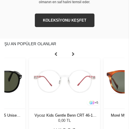
olmanın en saf halini temsil eder.
KOLEKSİYONU KEŞFET
ŞU AN POPÜLER OLANLAR
+
5
1 55 Unisex
Vycoz Kids Gentle Benn CRT 46-17
Morel Myl
ğü
135
G
L
0,00 TL