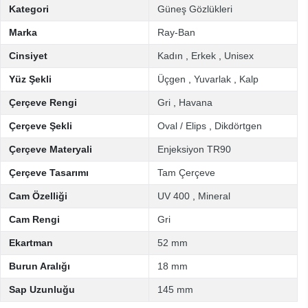
Kategori
Güneş Gözlükleri
Marka
Ray-Ban
Cinsiyet
Kadın
,
Erkek
,
Unisex
Yüz Şekli
Üçgen
,
Yuvarlak
,
Kalp
Çerçeve Rengi
Gri
,
Havana
Çerçeve Şekli
Oval / Elips
,
Dikdörtgen
Çerçeve Materyali
Enjeksiyon TR90
Çerçeve Tasarımı
Tam Çerçeve
Cam Özelliği
UV 400
,
Mineral
Cam Rengi
Gri
Ekartman
52 mm
Burun Aralığı
18 mm
Sap Uzunluğu
145 mm