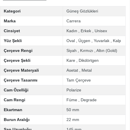
Kategori
Güneş Gözlükleri
Marka
Carrera
Cinsiyet
Kadın
,
Erkek
,
Unisex
Yüz Şekli
Oval
,
Üçgen
,
Yuvarlak
,
Kalp
Çerçeve Rengi
Siyah
,
Kırmızı
,
Altın (Gold)
Çerçeve Şekli
Kare
,
Dikdörtgen
Çerçeve Materyali
Asetat
,
Metal
Çerçeve Tasarımı
Tam Çerçeve
Cam Özelliği
Polarize
Cam Rengi
Füme
,
Degrade
Ekartman
50 mm
Burun Aralığı
22 mm
Sap Uzunluğu
145 mm