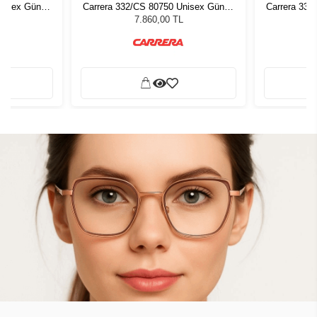
Unisex Güneş
Carrera 332/CS 80750 Unisex Güneş
Carrera 332
Gözlüğü
7.860,00 TL