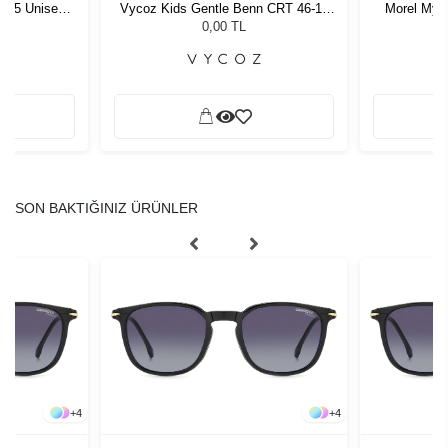
1 55 Unisex
Vycoz Kids Gentle Benn CRT 46-17
Morel Myl
ğü
135
G
L
0,00 TL
SON BAKTIĞINIZ ÜRÜNLER
+
4
+
4