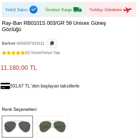
Yetkili Satıcı
Ücretsiz Kargo
Yurtdışı Gönderim
Ray-Ban RB0101S 003/GR 59 Unisex Güneş
Gözlüğü
Barkod
:
8056597919111
(0) Yorum
Yorum Yap
11.180,00 TL
931,67 TL 'den başlayan taksitlerle
Renk Seçenekleri: