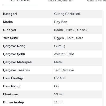
Ürün Özellikleri
Taksit Seçenekleri
Garanti Ve Te
Kategori
Güneş Gözlükleri
Marka
Ray-Ban
Cinsiyet
Kadın
,
Erkek
,
Unisex
Yüz Şekli
Üçgen
,
Kalp
,
Kare
Çerçeve Rengi
Gümüş
Çerçeve Şekli
Aviator / Pilot
Çerçeve Materyali
Metal
Çerçeve Tasarımı
Tam Çerçeve
Cam Özelliği
UV 400
Cam Rengi
Gri
Ekartman
59 mm
Burun Aralığı
11 mm