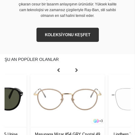
çıkaran cesur bir tasarım anlayışının ürünüdür. Yüksek kalite
cam teknolojisi ve zamansız çizgileriyle Ray-Ban, stil sahibi
olmanın en saf halini temsil eder.
KOLEKSİYONU KEŞFET
ŞU AN POPÜLER OLANLAR
+
3
1 55 Unisex
Masunaga Mizar #54 GRY Crystal 49
Lindberg Th