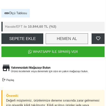
Ölçü Tablosu
Havale/EFT ile
10.844,60 TL
(%3)
SEPETE EKLE
HEMEN AL
WHATSAPP İLE SİPARİŞ VER
Yakınınızdaki Mağazayı Bulun
Ürünü incelemek veya denemek için size en yakın mağazayı bulun.
Paylaş
Önemli:
Değerli müşterimiz, ürünlerimize deneme sırasında zarar gelmemesi
için güvenlik kilidi takılmıştır. Kilidi açılmış ürünler iade veya