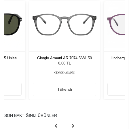
1 55 Unisex
Giorgio Armani AR 7074 5681 50
Lindberg 
ğü
L
0,00 TL
Tükendi
SON BAKTIĞINIZ ÜRÜNLER