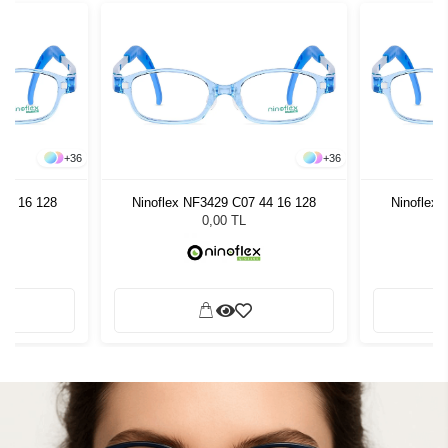
+
36
+
36
44 16 128
Ninoflex NF3429 C07 44 16 128
Ninoflex
0,00 TL