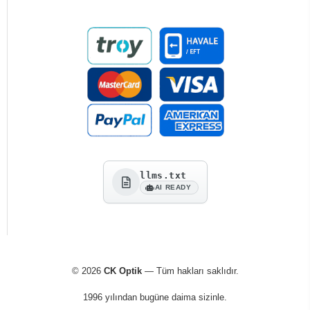
llms.txt
AI READY
© 2026
CK Optik
— Tüm hakları saklıdır.
1996 yılından bugüne daima sizinle.