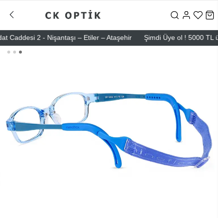
desi 2 - Nişantaşı – Etiler – Ataşehir
Şimdi Üye ol ! 5000 TL üzeri 