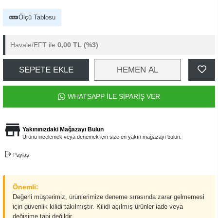
Ölçü Tablosu
Havale/EFT ile
0,00 TL
(%3)
SEPETE EKLE
HEMEN AL
WHATSAPP İLE SİPARİŞ VER
Yakınınızdaki Mağazayı Bulun
Ürünü incelemek veya denemek için size en yakın mağazayı bulun.
Paylaş
Önemli:
Değerli müşterimiz, ürünlerimize deneme sırasında zarar gelmemesi
için güvenlik kilidi takılmıştır. Kilidi açılmış ürünler iade veya
değişime tabi değildir.